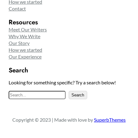
How we started
Contact
Resources
Meet Our Writers
Why We Write
Our Story
How we started
Our Experience
Search
Looking for something specific? Try a search below!
S
Search
e
a
r
Copyright © 2023 | Made with love by
SuperbThemes
c
h