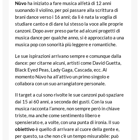
Nùvo
ha iniziato a fare musica all’età di 12 anni
suonando il violino, per poi passare alla scrittura di
brani dance verso i 16 anni; da lì è nata la voglia di
studiare canto e di dare lui stesso la voce alle proprie
canzoni. Dopo aver preso parte ad alcuni progetti di
musica dance per qualche anno, si è approcciato a una
musica pop con sonorità più leggere e romantiche.
Le sue ispirazioni arrivano sempre e comunque dalla
dance: per citarne alcuni, artisti come David Guetta,
Black Eyed Peas, Lady Gaga, Cascada, ecc. Al
momento Nùvo ha all’attivo un primo singolo e
collabora con un suo arrangiatore personale.
Il target a cui sono rivolte le sue canzoni può spaziare
dai 15 ai 60 anni, a seconda dei gusti. Con la sua
musica racconta l’amore, non sempre però in chiave
triste, ma anche come sentimento libero e
spensierato e, a volte, con una punta di ironia. Il suo
obiettivo
è quello di arrivare al cuore della gente e,
per questo, sa che non c’è un tempo misurabile: può