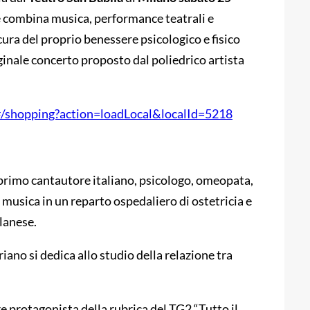
e combina musica, performance teatrali e
cura del proprio benessere psicologico e fisico
inale concerto proposto dal poliedrico artista
#/shopping?action=loadLocal&localId=5218
 primo cantautore italiano, psicologo, omeopata,
musica in un reparto ospedaliero di ostetricia e
lanese.
ano si dedica allo studio della relazione tra
 protagonista della rubrica del TG2 “Tutto il