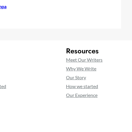
mpa
Resources
Meet Our Writers
Why We Write
Our Story
ted
How we started
Our Experience