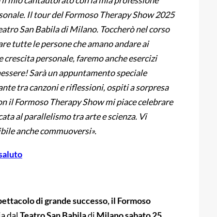
o il mio cantautorato con la mia professione
ersonale. Il tour del Formoso Therapy Show 2025
atro San Babila di Milano. Toccherò nel corso
ipare tutte le persone che amano andare ai
e crescita personale, faremo anche esercizi
enessere! Sarà un appuntamento speciale
nte tra canzoni e riflessioni, ospiti a sorpresa
Con il Formoso Therapy Show mi piace celebrare
cata al parallelismo tra arte e scienza. Vi
ssibile anche commuoversi».
-saluto
spettacolo di grande successo, il Formoso
ia dal
Teatro San Babila
di
Milano sabato 25