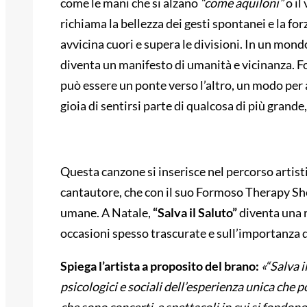
come le mani che si alzano
“come aquiloni”
o il
richiama la bellezza dei gesti spontanei e la fo
avvicina cuori e supera le divisioni. In un mond
diventa un manifesto di umanità e vicinanza. F
può essere un ponte verso l’altro, un modo per a
gioia di sentirsi parte di qualcosa di più grande
Questa canzone si inserisce nel percorso artisti
cantautore, che con il suo Formoso Therapy Sho
umane. A Natale,
“Salva il Saluto”
diventa una ri
occasioni spesso trascurate e sull’importanza di
Spiega l’artista a proposito del brano:
«“Salva i
psicologici e sociali dell’esperienza unica ch