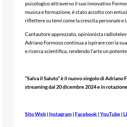
psicologico attraverso il suo innovativo Form
musica e formazione, è stato accolto con entusia
riflettere su temi come la crescita personale e l
Cantautore apprezzato, opinionista radiotelevisiv
Adriano Formoso continua a ispirare con la sua 
e ricerca scientifica, rendendo l’arte un poten
“Salva il Saluto” è il nuovo singolo di Adriano 
streaming dal 20 dicembre 2024 e in rotazione
Sito Web
|
Instagram
|
Facebook
|
YouTube
|
L