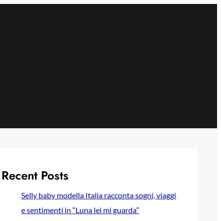
Recent Posts
Selly baby modella Italia racconta sogni, viaggi
e sentimenti in “Luna lei mi guarda”