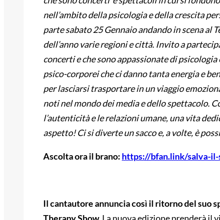
che sono concerti e spettacoli in cui si fondon
nell’ambito della psicologia e della crescita p
parte sabato 25 Gennaio andando in scena al Te
dell’anno varie regioni e città. Invito a partec
concerti e che sono appassionate di psicologia 
psico-corporei che ci danno tanta energia e b
per lasciarsi trasportare in un viaggio emoziona
noti nel mondo dei media e dello spettacolo. 
l’autenticità e le relazioni umane, una vita dedi
aspetto! Ci si diverte un sacco e, a volte, è po
Ascolta ora il brano:
https://bfan.link/salva-il
Il cantautore annuncia così il ritorno del suo 
Therapy Show.
La nuova edizione prenderà il v