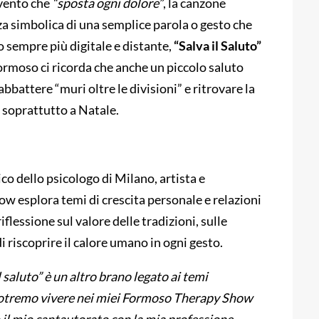
 vento che
“sposta ogni dolore”
, la canzone
rza simbolica di una semplice parola o gesto che
o sempre più digitale e distante,
“Salva il Saluto”
ormoso ci ricorda che anche un piccolo saluto
bbattere “muri oltre le divisioni” e ritrovare la
, soprattutto a Natale.
co dello psicologo di Milano, artista e
w esplora temi di crescita personale e relazioni
flessione sul valore delle tradizioni, sulle
 riscoprire il calore umano in ogni gesto.
l saluto” è un altro brano legato ai temi
e potremo vivere nei miei Formoso Therapy Show