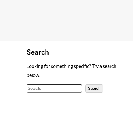
Search
Looking for something specific? Try a search
below!
S
Search
e
a
r
c
h