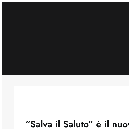
Skip
to
content
“Salva il Saluto” è il nu