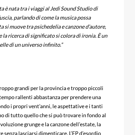
ta è nata
tra i viaggi al
Jedi Sound Studio di
Tuscia, parlando
di come la musica possa
ta
si muove tra psichedelia e canzone d’autore,
 la ricerca di significato si colora di ironia. È un
elle di un universo infinito
.”
roppo grandi per la provincia e troppo piccoli
 il tempo rallenti abbastanza per prendere una
ndo i propri vent’anni, le aspettative e i tanti
 di tutto quello che si può trovare in fondo al
rivoluzione grunge e la canzone dell’estate, la
ere senza lasciarsi dimenticare. L’EP d’esordio