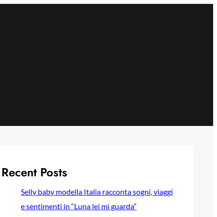
Recent Posts
Selly baby modella Italia racconta sogni, viaggi
e sentimenti in “Luna lei mi guarda”