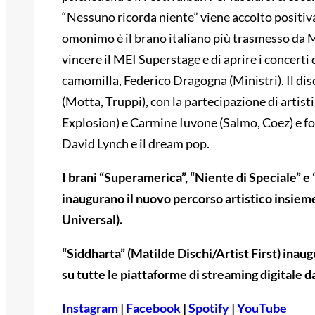
“Nessuno ricorda niente” viene accolto positivam
omonimo è il brano italiano più trasmesso da 
vincere il MEI Superstage e di aprire i concerti
camomilla, Federico Dragogna (Ministri). Il di
(Motta, Truppi), con la partecipazione di arti
Explosion) e Carmine Iuvone (Salmo, Coez) e f
David Lynch e il dream pop.
I brani “Superamerica”, “Niente di Speciale” e 
inaugurano il nuovo percorso artistico insie
Universal).
“Siddharta” (Matilde Dischi/Artist First) inau
su tutte le piattaforme di streaming digitale 
Instagram
|
Facebook
|
Spotify
|
YouTube