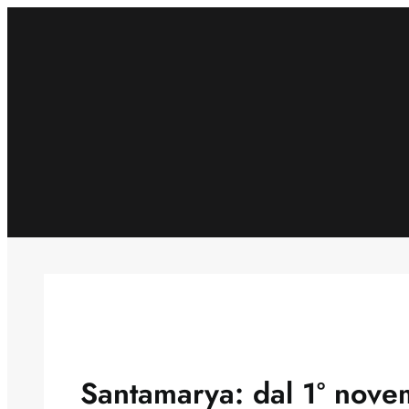
Skip
to
content
Santamarya: dal 1° nove