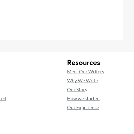
Resources
Meet Our Writers
Why We Write
Our Story
ted
How we started
Our Experience