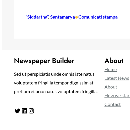
•
“Siddartha”
, 
Santamarya
Comunicati stampa
Newspaper Builder
About
Home
Sed ut perspiciatis unde omnis iste natus
Latest News
voluptatem fringilla tempor dignissim at,
About
pretium et arcu natus voluptatem fringilla.
How we star
Contact
Twitter
LinkedIn
Instagram