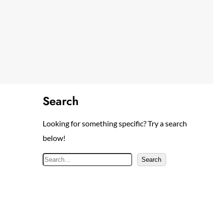
Search
Looking for something specific? Try a search
below!
S
Search
e
a
r