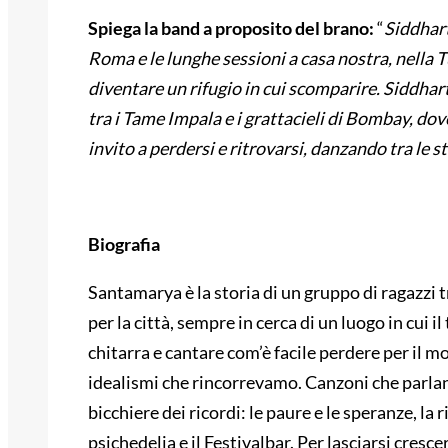
Spiega la band a proposito del brano:
“
Siddhar
Roma
e le lunghe sessioni a casa nostra, nella 
diventare un rifugio in cui scomparire.
Siddhar
tra i Tame Impala e i grattacieli di Bombay,
dove
invito a perdersi e ritrovarsi, danzando tra le st
Biografia
Santamarya è la storia di un gruppo di ragazzi t
per la città, sempre in cerca di un luogo in cui
chitarra e cantare com’è facile perdere per il mo
idealismi che rincorrevamo. Canzoni che parlano
bicchiere dei ricordi: le paure e le speranze, la 
psichedelia e il Festivalbar. Per lasciarsi cresc