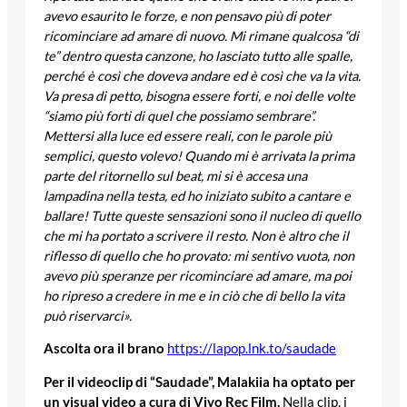
avevo esaurito le forze, e non pensavo più di poter
ricominciare ad amare di nuovo. Mi rimane qualcosa “di
te” dentro questa canzone, ho lasciato tutto alle spalle,
perché è così che doveva andare ed è così che va la vita.
Va presa di petto, bisogna essere forti, e noi delle volte
“siamo più forti di quel che possiamo sembrare”.
Mettersi alla luce ed essere reali, con le parole più
semplici, questo volevo! Quando mi è arrivata la prima
parte del ritornello sul beat, mi si è accesa una
lampadina nella testa, ed ho iniziato subito a cantare e
ballare! Tutte queste sensazioni sono il nucleo di quello
che mi ha portato a scrivere il resto. Non è altro che il
riflesso di quello che ho provato: mi sentivo vuota, non
avevo più speranze per ricominciare ad amare, ma poi
ho ripreso a credere in me e in ciò che di bello la vita
può riservarci».
Ascolta ora il brano
https://lapop.lnk.to/saudade
Per il videoclip di “Saudade”, Malakiia ha optato per
un visual video a cura di Vivo Rec Film.
Nella clip, i