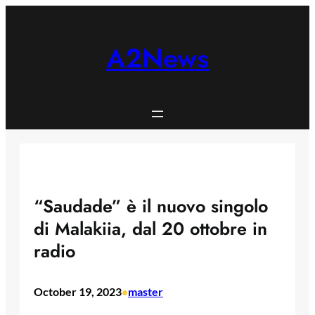
Skip
to
content
A2News
“Saudade” è il nuovo singolo
di Malakiia, dal 20 ottobre in
radio
October 19, 2023
master
•