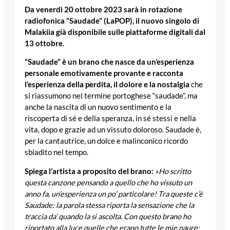
Da venerdì 20 ottobre 2023 sarà in rotazione
radiofonica
“Saudade” (LaPOP), il nuovo singolo di
Malakiia
già disponibile sulle piattaforme digitali dal
13 ottobre.
“Saudade” è un brano che nasce da un’esperienza
personale emotivamente provante
e racconta
l’esperienza della perdita, il dolore e la nostalgia
che
si riassumono nel termine portoghese “saudade”, ma
anche la nascita di un nuovo sentimento e la
riscoperta di sé e della speranza, in sé stessi e nella
vita, dopo e grazie ad un vissuto doloroso. Saudade è,
per la cantautrice, un dolce e malinconico ricordo
sbiadito nel tempo.
Spiega l’artista a proposito del brano:
«Ho scritto
questa canzone pensando a quello che ho vissuto un
anno fa, un’esperienza un po’ particolare! Tra queste c’è
Saudade: la parola stessa riporta la sensazione che la
traccia da’ quando la si ascolta. Con questo brano ho
riportato alla luce quelle che erano tutte le mie paure: