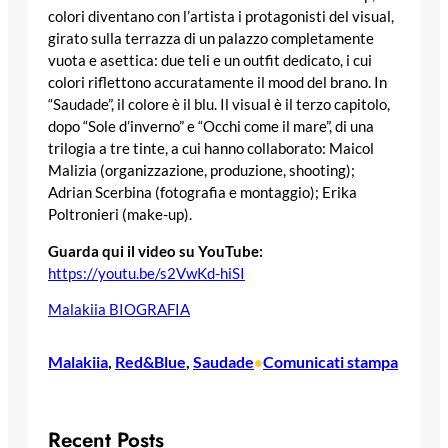
colori diventano con l’artista i protagonisti del visual,
girato sulla terrazza di un palazzo completamente
vuota e asettica: due teli e un outfit dedicato, i cui
colori riflettono accuratamente il mood del brano. In
“Saudade”, il colore è il blu. Il visual è il terzo capitolo,
dopo “Sole d’inverno” e “Occhi come il mare”, di una
trilogia a tre tinte, a cui hanno collaborato: Maicol
Malizia (organizzazione, produzione, shooting);
Adrian Scerbina (fotografia e montaggio); Erika
Poltronieri (make-up).
Guarda qui il video su YouTube:
https://youtu.be/s2VwKd-hiSI
Malakiia BIOGRAFIA
Malakiia
, 
Red&Blue
, 
Saudade
Comunicati stampa
•
Recent Posts