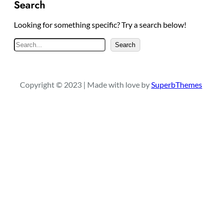
Search
Looking for something specific? Try a search below!
S
Search
e
a
r
Copyright © 2023 | Made with love by
SuperbThemes
c
h