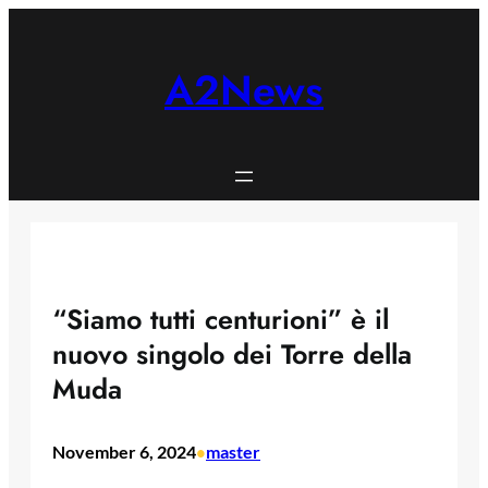
Skip
to
content
A2News
“Siamo tutti centurioni” è il
nuovo singolo dei Torre della
Muda
November 6, 2024
master
•