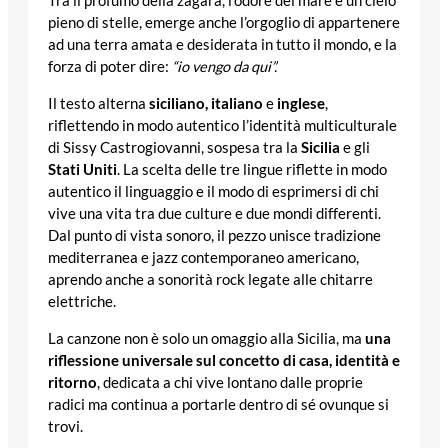
Tra il profumo della zagara, l’odore del mare e un cielo
pieno di stelle, emerge anche l’orgoglio di appartenere
ad una terra amata e desiderata in tutto il mondo, e la
forza di poter dire:
“io vengo da qui”.
Il testo alterna
siciliano, italiano
e
inglese
,
riflettendo in modo autentico l’identità multiculturale
di Sissy Castrogiovanni, sospesa tra la
Sicilia
e gli
Stati Uniti
. La scelta delle tre lingue riflette in modo
autentico il linguaggio e il modo di esprimersi di chi
vive una vita tra due culture e due mondi differenti.
Dal punto di vista sonoro, il pezzo unisce tradizione
mediterranea e jazz contemporaneo americano,
aprendo anche a sonorità rock legate alle chitarre
elettriche.
La canzone non è solo un omaggio alla Sicilia, ma
una
riflessione universale sul concetto di casa, identità e
ritorno
, dedicata a chi vive lontano dalle proprie
radici ma continua a portarle dentro di sé ovunque si
trovi.