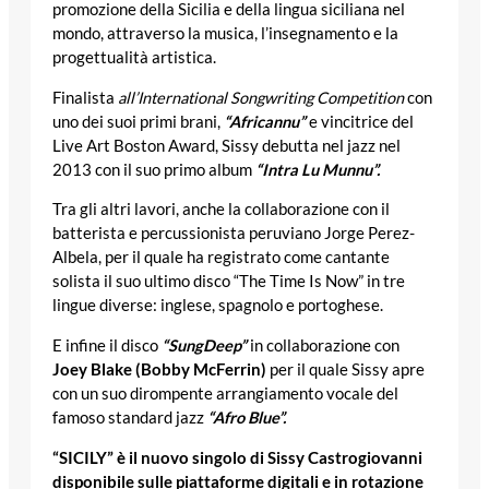
promozione della Sicilia e della lingua siciliana nel
mondo, attraverso la musica, l’insegnamento e la
progettualità artistica.
Finalista
all’International Songwriting Competition
con
uno dei suoi primi brani,
“Africannu”
e vincitrice del
Live Art Boston Award, Sissy debutta nel jazz nel
2013 con il suo primo album
“Intra Lu Munnu”.
Tra gli altri lavori, anche la collaborazione con il
batterista e percussionista peruviano Jorge Perez-
Albela, per il quale ha registrato come cantante
solista il suo ultimo disco “The Time Is Now” in tre
lingue diverse: inglese, spagnolo e portoghese.
E infine il disco
“SungDeep”
in collaborazione con
Joey Blake (Bobby McFerrin)
per il quale Sissy apre
con un suo dirompente arrangiamento vocale del
famoso standard jazz
“Afro Blue”.
“SICILY” è il nuovo singolo di Sissy Castrogiovanni
disponibile sulle piattaforme digitali e in rotazione