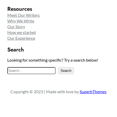
Resources
Meet Our Writers
Why We Write
Our Story
How we started
Our Experience
Search
Looking for something specific? Try a search below!
S
Search
e
a
r
Copyright © 2023 | Made with love by
SuperbThemes
c
h