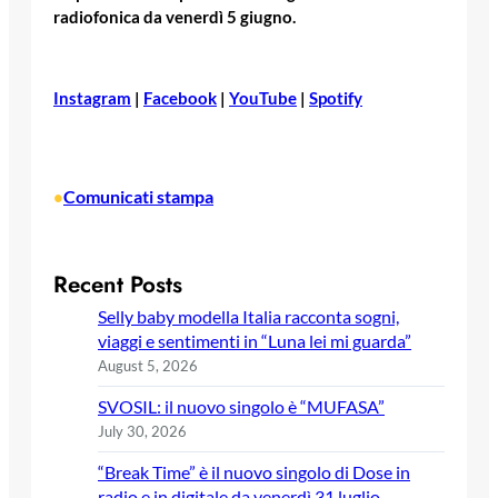
radiofonica da venerdì 5 giugno.
Instagram
|
Facebook
|
YouTube
|
Spotify
Comunicati stampa
•
Recent Posts
Selly baby modella Italia racconta sogni,
viaggi e sentimenti in “Luna lei mi guarda”
August 5, 2026
SVOSIL: il nuovo singolo è “MUFASA”
July 30, 2026
“Break Time” è il nuovo singolo di Dose in
radio e in digitale da venerdì 31 luglio