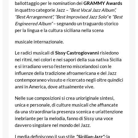
ballottaggio per le nomination dei
GRAMMY Awards
in quattro categorie Jazz –
“Best Vocal Jazz Album”,
“Best Arrangement”, “Best Improvised Jazz Solo”
e
“Best
Engineered Album”
– segnando un traguardo storico
per la lingua e la cultura siciliana nella scena
musicale internazionale.
Le radici musicali di
Sissy Castrogiovanni
risiedono
nei ritmi, nei colori e nei sapori della sua nativa Sicilia
e si irradiano verso l’esterno miscelandosi con le
influenze della tradizione afroamericana e del Jazz
contemporaneo vissuto e ricercato negli oltre quindici
anni in America, dove attualmente vive.
Nelle sue composizioni si crea un’originale sintesi,
unica e personale, di culture musicali che affiancate
da una straordinaria presenza scenica e un’attenzione
inebriante per la melodia, fanno di Sissy una voce
davvero singolare nel mondo del Jazz.
I media definiscono il suo stile
“Sicilian-Jazz”:
la