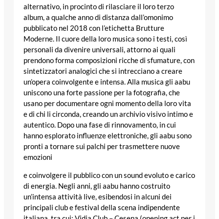
alternativo, in procinto di rilasciare il loro terzo
album, a qualche anno di distanza dall’omonimo
pubblicato nel 2018 con l’etichetta Brutture
Moderne. Il cuore della loro musica sono i testi, così
personali da divenire universali, attorno ai quali
prendono forma composizioni ricche di sfumature, con
sintetizzatori analogici che si intrecciano a creare
un’opera coinvolgente e intensa. Alla musica gli aabu
uniscono una forte passione per la fotografia, che
usano per documentare ogni momento della loro vita
e di chi li circonda, creando un archivio visivo intimo e
autentico. Dopo una fase di rinnovamento, in cui
hanno esplorato influenze elettroniche, gli aabu sono
pronti a tornare sui palchi per trasmettere nuove
emozioni
e coinvolgere il pubblico con un sound evoluto e carico
di energia. Negli anni, gli aabu hanno costruito
un’intensa attività live, esibendosi in alcuni dei
principali club e festival della scena indipendente
italiana, tra cui: Vidia Club – Cesena (opening act per i