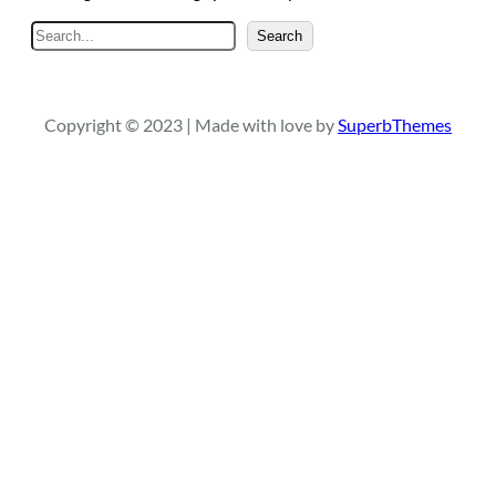
S
Search
e
a
r
Copyright © 2023 | Made with love by
SuperbThemes
c
h