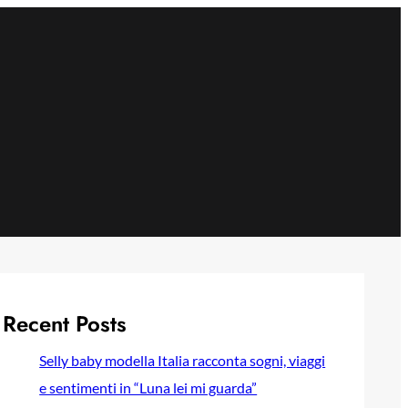
Recent Posts
Selly baby modella Italia racconta sogni, viaggi
e sentimenti in “Luna lei mi guarda”