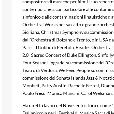
compositore di musiche per film. Il suo repertor
contemporanea, con particolare alle contaminazio
sinfonico e alle contaminazioni linguistiche d’a
Orchestral Works per sax alto e grande orches
Siciliana, Christmas Symphony su commissione
dall’Orchestra di Bolzano e Trento, e in USA 
Paris, Il Gobbo di Peretola, Beatles Orchestr
2.0, Sacred Concert of Duke Ellington, Sinfol
Four Season Upgrade, su commissione dell’Orch
Teatro di Verdura, We Feed People su commis
commissione del Sonata Islands Jazz & Notatio
Monheit, Patty Austin, Rachelle Ferrell, Diann
Paolo Fresu, Monica Mancini, Carol Welsman.
Ha diretto lavori del Novecento storico come 
Dallapiccola per il Festival di Musica Sacra di 