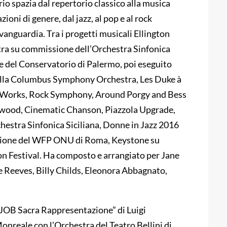
io spazia dal repertorio classico alla musica
ni di genere, dal jazz, al pop e al rock
vanguardia. Tra i progetti musicali Ellington
tra su commissione dell’Orchestra Sinfonica
 del Conservatorio di Palermo, poi eseguito
dalla Columbus Symphony Orchestra, Les Duke à
al Works, Rock Symphony, Around Porgy and Bess
lywood, Cinematic Chanson, Piazzola Upgrade,
estra Sinfonica Siciliana, Donne in Jazz 2016
sione del WFP ONU di Roma, Keystone su
n Festival. Ha composto e arrangiato per Jane
e Reeves, Billy Childs, Eleonora Abbagnato,
“JOB Sacra Rappresentazione” di Luigi
Monreale con l’Orchestra del Teatro Bellini di