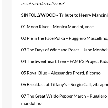
assai rare da realizzare”.
SINFOLLYWOOD – Tribute to Henry Mancini
01 Moon River – Monica Mancini, voce
02 Pie in the Face Polka – Ruggiero Mascellino
03 The Days of Wine and Roses – Jane Monheit
04 The Sweetheart Tree – FAME’S Project Kids
05 Royal Blue – Alessandro Presti, flicorno
06 Breakfast at Tiffany’s – Sergio Calì, vibrap
07 The Great Waldo Pepper March – Ruggiero 
mandolino