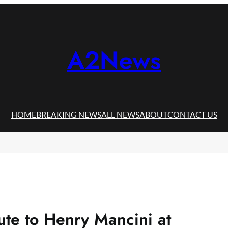
A2News
HOME
BREAKING NEWS
ALL NEWS
ABOUT
CONTACT US
e to Henry Mancini at