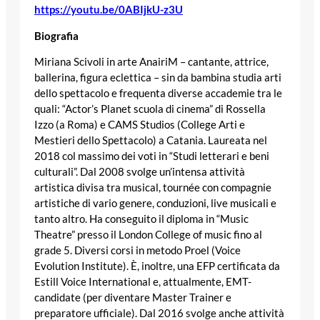
https://youtu.be/0ABIjkU-z3U
Biografia
Miriana Scivoli in arte AnairiM – cantante, attrice,
ballerina, figura eclettica – sin da bambina studia arti
dello spettacolo e frequenta diverse accademie tra le
quali: “Actor’s Planet scuola di cinema” di Rossella
Izzo (a Roma) e CAMS Studios (College Arti e
Mestieri dello Spettacolo) a Catania. Laureata nel
2018 col massimo dei voti in “Studi letterari e beni
culturali”. Dal 2008 svolge un’intensa attività
artistica divisa tra musical, tournée con compagnie
artistiche di vario genere, conduzioni, live musicali e
tanto altro. Ha conseguito il diploma in “Music
Theatre” presso il London College of music fino al
grade 5. Diversi corsi in metodo Proel (Voice
Evolution Institute). È, inoltre, una EFP certificata da
Estill Voice International e, attualmente, EMT-
candidate (per diventare Master Trainer e
preparatore ufficiale). Dal 2016 svolge anche attività