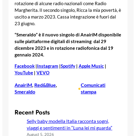
rotazione di alcune radio nazionali come Radio
Margherita. Il secondo singolo, Ricca la mia povertà, è
uscito a marzo 2023. Cassa integrazione è fuori dal
23 giugno.
“Smeraldo” è il nuovo singolo di AnairiM disponibile
sulle piattaforme digitali di streaming dal 29
dicembre 2023 e in rotazione radiofonica dal 19
gennaio 2024.
Facebook
|
Instagram
|
Spotify
|
Apple Music
|
YouTube
|
VEVO
AnairiM
, 
Red&Blue
, 
Comunicati
•
Smeraldo
stampa
Recent Posts
Selly baby modella Italia racconta sogni,
viaggi e sentimenti in “Luna lei mi guarda”
August 5, 2026