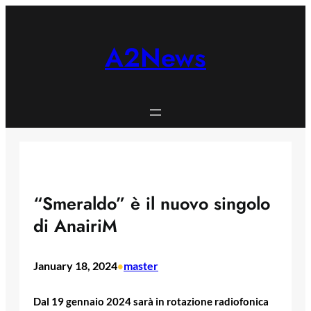
Skip
to
content
A2News
“Smeraldo” è il nuovo singolo
di AnairiM
January 18, 2024
master
•
Dal 19 gennaio 2024 sarà in rotazione radiofonica