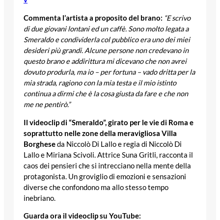
Commenta l’artista a proposito del brano:
“E scrivo
di due giovani lontani ed un caffè. Sono molto legata a
Smeraldo e condividerla col pubblico era uno dei miei
desideri più grandi. Alcune persone non credevano in
questo brano e addirittura mi dicevano che non avrei
dovuto produrla, ma io – per fortuna – vado dritta per la
mia strada, ragiono con la mia testa e il mio istinto
continua a dirmi che è la cosa giusta da fare e che non
me ne pentirò.”
Il videoclip di “Smeraldo”, girato per le vie di Roma e
soprattutto nelle zone della meravigliosa Villa
Borghese
da Niccolò Di Lallo e regia di Niccolò Di
Lallo e Miriana Scivoli. Attrice Suna Gritli, racconta il
caos dei pensieri che si intrecciano nella mente della
protagonista. Un groviglio di emozioni e sensazioni
diverse che confondono ma allo stesso tempo
inebriano.
Guarda ora il videoclip su YouTube: