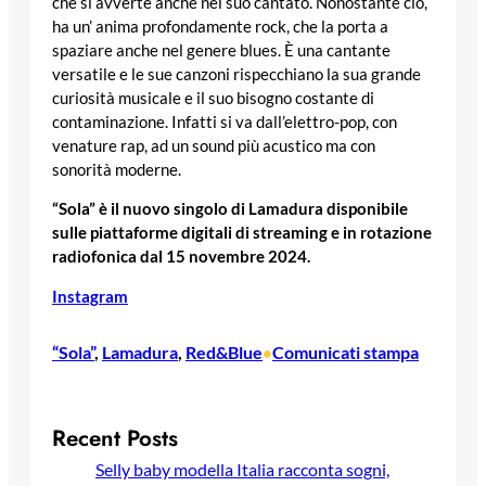
che si avverte anche nel suo cantato. Nonostante ciò,
ha un’ anima profondamente rock, che la porta a
spaziare anche nel genere blues. È una cantante
versatile e le sue canzoni rispecchiano la sua grande
curiosità musicale e il suo bisogno costante di
contaminazione. Infatti si va dall’elettro-pop, con
venature rap, ad un sound più acustico ma con
sonorità moderne.
“Sola”
è il nuovo singolo di Lamadura disponibile
sulle piattaforme digitali di streaming e in rotazione
radiofonica dal 15 novembre 2024.
Instagram
“Sola”
, 
Lamadura
, 
Red&Blue
Comunicati stampa
•
Recent Posts
Selly baby modella Italia racconta sogni,