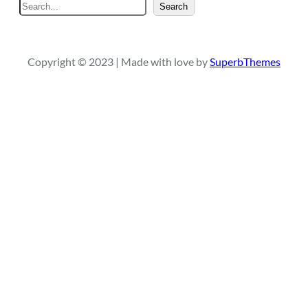
S
Search
e
a
r
Copyright © 2023 | Made with love by
SuperbThemes
c
h