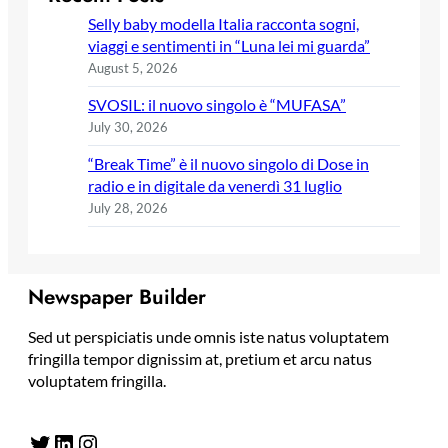
Selly baby modella Italia racconta sogni,
viaggi e sentimenti in “Luna lei mi guarda”
August 5, 2026
SVOSIL: il nuovo singolo è “MUFASA”
July 30, 2026
“Break Time” è il nuovo singolo di Dose in
radio e in digitale da venerdì 31 luglio
July 28, 2026
Newspaper Builder
Sed ut perspiciatis unde omnis iste natus voluptatem
fringilla tempor dignissim at, pretium et arcu natus
voluptatem fringilla.
Twitter
LinkedIn
Instagram