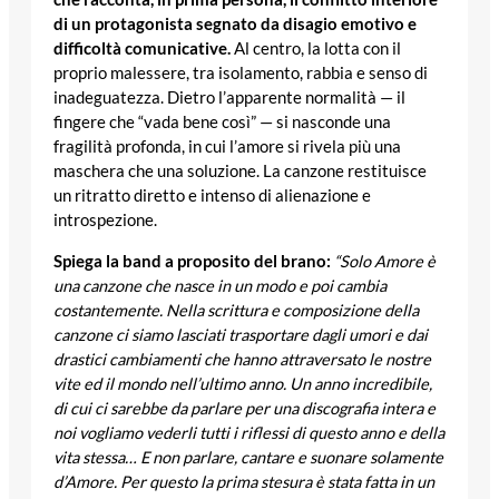
di un protagonista segnato da disagio emotivo e
difficoltà comunicative.
Al centro, la lotta con il
proprio malessere, tra isolamento, rabbia e senso di
inadeguatezza. Dietro l’apparente normalità — il
fingere che “vada bene così” — si nasconde una
fragilità profonda, in cui l’amore si rivela più una
maschera che una soluzione. La canzone restituisce
un ritratto diretto e intenso di alienazione e
introspezione.
Spiega la band a proposito del brano:
“Solo Amore è
una canzone che nasce in un modo e poi cambia
costantemente. Nella scrittura e composizione della
canzone ci siamo lasciati trasportare dagli umori e dai
drastici cambiamenti che hanno attraversato le nostre
vite ed il mondo nell’ultimo anno. Un anno incredibile,
di cui ci sarebbe da parlare per una discografia intera e
noi vogliamo vederli tutti i riflessi di questo anno e della
vita stessa… E non parlare, cantare e suonare solamente
d’Amore. Per questo la prima stesura è stata fatta in un