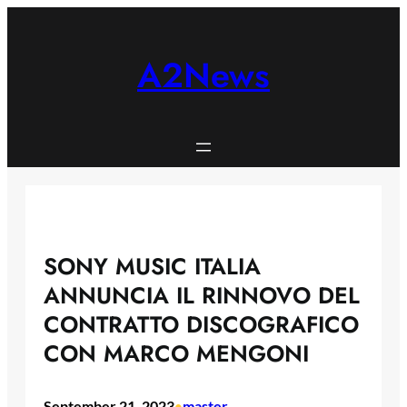
Skip
to
content
A2News
SONY MUSIC ITALIA
ANNUNCIA IL RINNOVO DEL
CONTRATTO DISCOGRAFICO
CON MARCO MENGONI
September 21, 2023
master
•