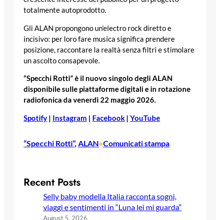
totalmente autoprodotto.
Gli ALAN propongono un’electro rock diretto e
incisivo: per loro fare musica significa prendere
posizione, raccontare la realtà senza filtri e stimolare
un ascolto consapevole.
“Specchi Rotti” è il nuovo singolo degli ALAN
disponibile sulle piattaforme digitali e in rotazione
radiofonica da venerdì 22 maggio 2026.
Spotify
|
Instagram
|
Facebook
|
YouTube
“Specchi Rotti”
, 
ALAN
Comunicati stampa
•
Recent Posts
Selly baby modella Italia racconta sogni,
viaggi e sentimenti in “Luna lei mi guarda”
August 5, 2026