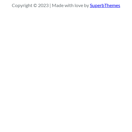
Copyright © 2023 | Made with love by
SuperbThemes
c
h