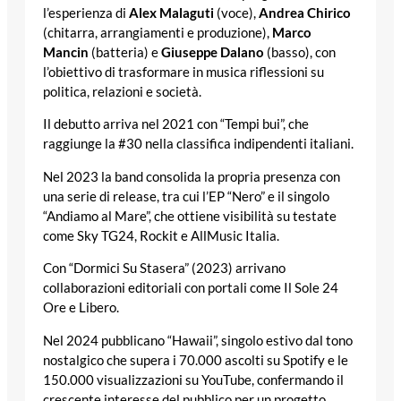
l’esperienza di
Alex Malaguti
(voce),
Andrea Chirico
(chitarra, arrangiamenti e produzione),
Marco
Mancin
(batteria) e
Giuseppe Dalano
(basso), con
l’obiettivo di trasformare in musica riflessioni su
politica, relazioni e società.
Il debutto arriva nel 2021 con “Tempi bui”, che
raggiunge la #30 nella classifica indipendenti italiani.
Nel 2023 la band consolida la propria presenza con
una serie di release, tra cui l’EP “Nero” e il singolo
“Andiamo al Mare”, che ottiene visibilità su testate
come Sky TG24, Rockit e AllMusic Italia.
Con “Dormici Su Stasera” (2023) arrivano
collaborazioni editoriali con portali come Il Sole 24
Ore e Libero.
Nel 2024 pubblicano “Hawaii”, singolo estivo dal tono
nostalgico che supera i 70.000 ascolti su Spotify e le
150.000 visualizzazioni su YouTube, confermando il
crescente interesse del pubblico per un progetto