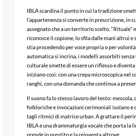
IBLA scardina il punto in cui la tradizione smet
l’appartenenza si converte in prescrizione, in c
assegnato che a un territorio scelto. “Rituale”
riconosce il copione, lo sfila dalle mani altrui e
stia procedendo per voce propria o per volontà 
automatica si incrina, i modelli assorbiti senza
culturale smette di essere un riflesso e divent
iniziano così: con una crepa microscopica nel c
ranghi, con una domanda che continua a presenta
Il suono fa lo stesso lavoro del testo: mescola,
folkloriche e invocazioni cerimoniali isolano e c
tagli ritmici di matrice urban. A grattare il peri
IBLA e una drammaturgia vocale che porta la ling
prende in prestito e la reinventa altrove.