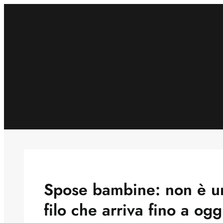
Skip
to
content
Spose bambine: non è un
filo che arriva fino a og