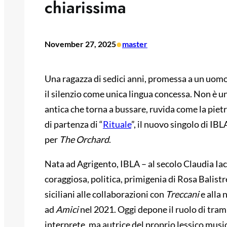
chiarissima
•
November 27, 2025
master
Una ragazza di sedici anni, promessa a un uomo ch
il silenzio come unica lingua concessa. Non è u
antica che torna a bussare, ruvida come la pietr
di partenza di “
Rituale
”, il nuovo singolo di I
per
The Orchard
.
Nata ad Agrigento, IBLA – al secolo Claudia Iaco
coraggiosa, politica, primigenia di Rosa Balistrer
siciliani alle collaborazioni con
Treccani
e alla 
ad
Amici
nel 2021. Oggi depone il ruolo di tram
interprete, ma autrice del proprio lessico music