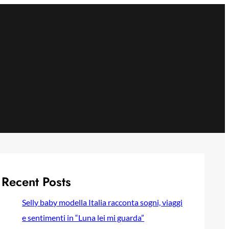
Recent Posts
Selly baby modella Italia racconta sogni, viaggi
e sentimenti in “Luna lei mi guarda”