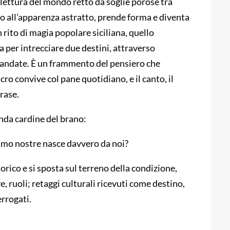
 lettura del mondo retto da soglie porose tra
ipio all’apparenza astratto, prende forma e diventa
n rito di magia popolare siciliana, quello
 per intrecciare due destini, attraverso
andate. È un frammento del pensiero che
ro convive col pane quotidiano, e il canto, il
frase.
nda cardine del brano:
amo nostre nasce davvero da noi?
storico e si sposta sul terreno della condizione,
e, ruoli; retaggi culturali ricevuti come destino,
rrogati.