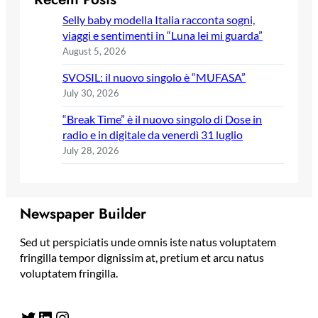
Selly baby modella Italia racconta sogni,
viaggi e sentimenti in “Luna lei mi guarda”
August 5, 2026
SVOSIL: il nuovo singolo è “MUFASA”
July 30, 2026
“Break Time” è il nuovo singolo di Dose in
radio e in digitale da venerdì 31 luglio
July 28, 2026
Newspaper Builder
Sed ut perspiciatis unde omnis iste natus voluptatem
fringilla tempor dignissim at, pretium et arcu natus
voluptatem fringilla.
Twitter
LinkedIn
Instagram