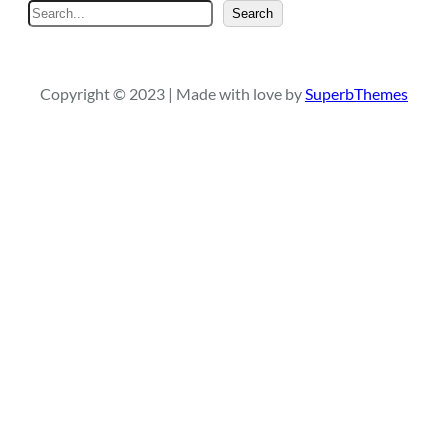
S
Search
e
a
r
Copyright © 2023 | Made with love by
SuperbThemes
c
h