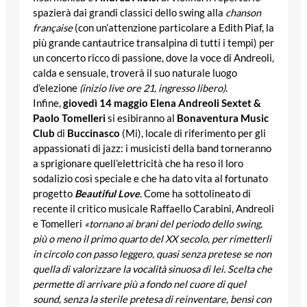
spazierà dai grandi classici dello swing alla
chanson
française
(con un’attenzione particolare a Edith Piaf, la
più grande cantautrice transalpina di tutti i tempi) per
un concerto ricco di passione, dove la voce di Andreoli,
calda e sensuale, troverà il suo naturale luogo
d’elezione
(inizio live ore 21, ingresso libero)
.
Infine,
giovedì 14 maggio
Elena Andreoli Sextet &
Paolo Tomelleri
si esibiranno al
Bonaventura Music
Club
di
Buccinasco
(Mi), locale di riferimento per gli
appassionati di jazz: i musicisti della band torneranno
a sprigionare quell’elettricità che ha reso il loro
sodalizio così speciale e che ha dato vita al fortunato
progetto
Beautiful Love
. Come ha sottolineato di
recente il critico musicale Raffaello Carabini, Andreoli
e Tomelleri
«tornano ai brani del periodo dello swing,
più o meno il primo quarto del XX secolo, per rimetterli
in circolo con passo leggero, quasi senza pretese se non
quella di valorizzare la vocalità sinuosa di lei. Scelta che
permette di arrivare più a fondo nel cuore di quel
sound, senza la sterile pretesa di reinventare, bensì con