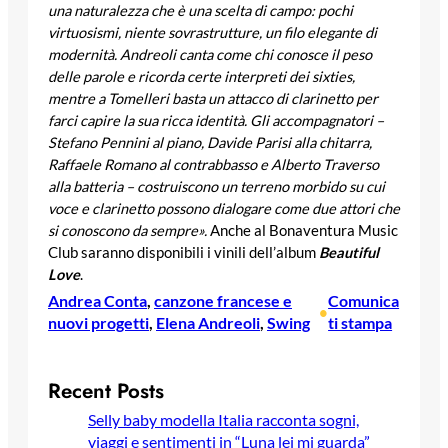
una naturalezza che è una scelta di campo: pochi
virtuosismi, niente sovrastrutture, un filo elegante di
modernità. Andreoli canta come chi conosce il peso
delle parole e ricorda certe interpreti dei sixties,
mentre a Tomelleri basta un attacco di clarinetto per
farci capire la sua ricca identità. Gli accompagnatori –
Stefano Pennini al piano, Davide Parisi alla chitarra,
Raffaele Romano al contrabbasso e Alberto Traverso
alla batteria – costruiscono un terreno morbido su cui
voce e clarinetto possono dialogare come due attori che
si conoscono da sempre».
Anche al Bonaventura Music
Club saranno disponibili i vinili dell’album
Beautiful
Love
.
Andrea Conta
, 
canzone francese e
Comunica
•
nuovi progetti
, 
Elena Andreoli
, 
Swing
ti stampa
Recent Posts
Selly baby modella Italia racconta sogni,
viaggi e sentimenti in “Luna lei mi guarda”