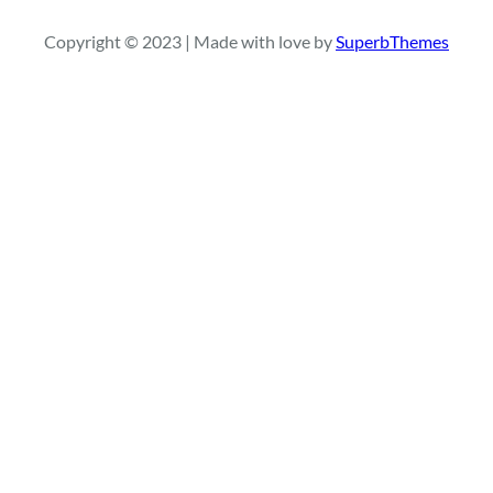
r
Copyright © 2023 | Made with love by
SuperbThemes
c
h