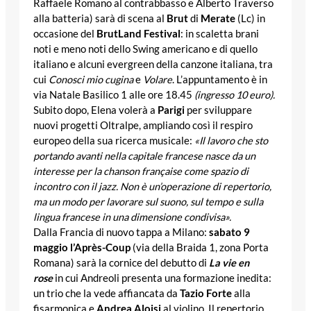
Raffaele Romano al contrabbasso e Alberto Traverso
alla batteria) sarà di scena al
Brut
di
Merate
(Lc) in
occasione del
BrutLand Festival
: in scaletta brani
noti e meno noti dello Swing americano e di quello
italiano e alcuni evergreen della canzone italiana, tra
cui
Conosci mio cugina
e
Volare
. L’appuntamento è in
via Natale Basilico 1 alle ore 18.45
(ingresso 10 euro).
Subito dopo, Elena volerà a
Parigi
per sviluppare
nuovi progetti Oltralpe, ampliando così il respiro
europeo della sua ricerca musicale:
«Il lavoro che sto
portando avanti nella capitale francese nasce da un
interesse per la chanson française come spazio di
incontro con il jazz. Non è un’operazione di repertorio,
ma un modo per lavorare sul suono, sul tempo e sulla
lingua francese in una dimensione condivisa».
Dalla Francia di nuovo tappa a Milano:
sabato 9
maggio l’Après-Coup
(via della Braida 1, zona Porta
Romana) sarà la cornice del debutto di
La vie en
rose
in cui Andreoli presenta una formazione inedita:
un trio che la vede affiancata da
Tazio Forte
alla
fisarmonica e
Andrea Aloisi
al violino. Il repertorio