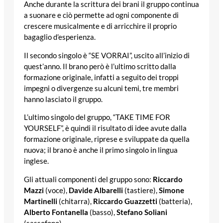
Anche durante la scrittura dei brani il gruppo continua
a suonare e ciò permette ad ogni componente di
crescere musicalmente e di arricchire il proprio
bagaglio d’esperienza.
Il secondo singolo è “SE VORRAI”, uscito all’inizio di
quest’anno. Il brano però è l’ultimo scritto dalla
formazione originale, infatti a seguito dei troppi
impegni o divergenze su alcuni temi, tre membri
hanno lasciato il gruppo.
L’ultimo singolo del gruppo, “TAKE TIME FOR
YOURSELF”, è quindi il risultato di idee avute dalla
formazione originale, riprese e sviluppate da quella
nuova; il brano è anche il primo singolo in lingua
inglese.
Gli attuali componenti del gruppo sono:
Riccardo
Mazzi
(voce),
Davide Albarelli
(tastiere),
Simone
Martinelli
(chitarra),
Riccardo Guazzetti
(batteria),
Alberto Fontanella
(basso),
Stefano Soliani