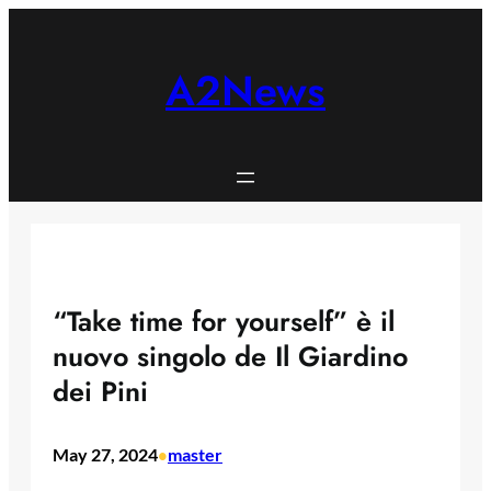
Skip
to
content
A2News
“Take time for yourself” è il
nuovo singolo de Il Giardino
dei Pini
May 27, 2024
master
•