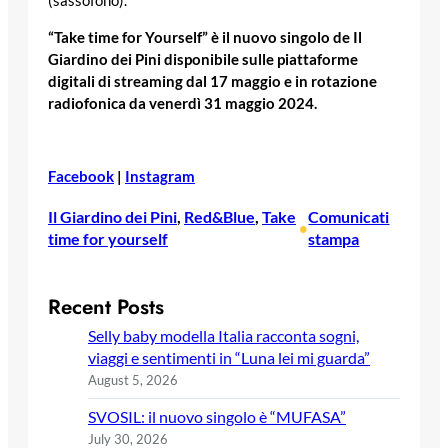
(sassofono).
“Take time for Yourself” è il nuovo singolo de Il
Giardino dei Pini disponibile sulle piattaforme
digitali di streaming dal 17 maggio e in rotazione
radiofonica da venerdì 31 maggio 2024.
Facebook
|
Instagram
Il Giardino dei Pini
, 
Red&Blue
, 
Take
Comunicati
•
time for yourself
stampa
Recent Posts
Selly baby modella Italia racconta sogni,
viaggi e sentimenti in “Luna lei mi guarda”
August 5, 2026
SVOSIL: il nuovo singolo è “MUFASA”
July 30, 2026