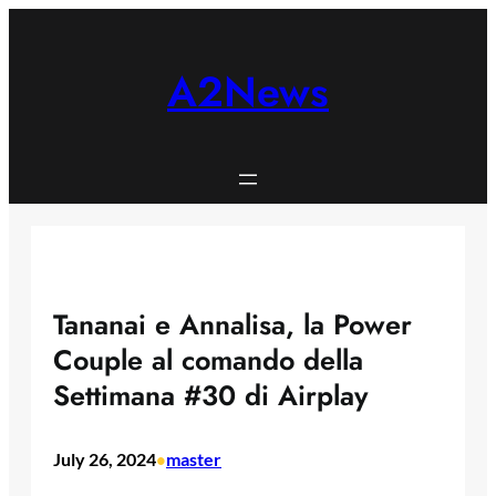
Skip
to
content
A2News
Tananai e Annalisa, la Power
Couple al comando della
Settimana #30 di Airplay
July 26, 2024
master
•