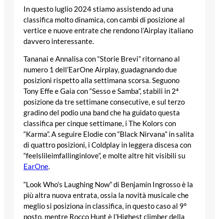
In questo luglio 2024 stiamo assistendo ad una
classifica molto dinamica, con cambi di posizione al
vertice e nuove entrate che rendono l’Airplay italiano
davvero interessante.
Tananai e Annalisa con “Storie Brevi” ritornano al
numero 1 dell’EarOne Airplay, guadagnando due
posizioni rispetto alla settimana scorsa. Seguono
Tony Effe e Gaia con “Sesso e Samba”, stabili in 2ª
posizione da tre settimane consecutive, e sul terzo
gradino del podio una band che ha guidato questa
classifica per cinque settimane, i The Kolors con
“Karma”. A seguire Elodie con “Black Nirvana” in salita
di quattro posizioni, i Coldplay in leggera discesa con
“feelslileimfallinginlove”, e molte altre hit visibili su
EarOne
.
“Look Who’s Laughing Now” di Benjamin Ingrosso è la
più altra nuova entrata, ossia la novità musicale che
meglio si posiziona in classifica, in questo caso al 9º
posto, mentre Rocco Hunt è l’Highest climber della