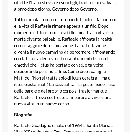
riflette l’Italia stessa e i suoi figli, traditi e poi salvati,
giorno dopo giorno, Governo dopo Governo.
Tutto cambia in una notte, quando il buio si fa padrone
e la vita di Raffaele rimane appesa a un filo. Dopo il
momento critico, in cui la sottile linea tra la vita e la
morte diventa palpabile, Raffaele affronta la realtà
con coraggio e determinazione. La riabilitazione
diventa il nuovo cammino da percorrere, affrontando
con fatica e a denti stretti i cambiamenti fisici ed
emotivi che l’ictus ha portato con sé, e talvolta
desiderando persino la fine. Come dice sua figlia
Matilde: “Non si tratta solo di ictus cerebrali, ma di
ictus esistenziali”. La sessualità, l’aspetto fisico, l’uso
delle parole e del proprio corpo si trasformano, e
Raffaele si trova costretto a imparare a vivere una
nuova vita in un nuovo corpo.
Biografia
Raffaele Guadagno è nato nel 1964 a Santa Maria a
Vico (CE) e risiede a Todi. Dopo aver completato gli