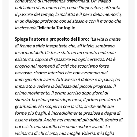
conduttore di un’esistenza trasformata. Un viaggio
nell’anima di un uomo che, come l’imperatore, affronta
il passare del tempo, la malattia e il peso della memoria,
in un dialogo profondo con sé stesso e con il mondo che
lo circonda.”
Michela Tanfoglio
.
Spiega l’autore a proposito del libro:
“La vita ci mette
di fronte a sfide inaspettate che, all’inizio, sembrano
insormontabili. L’ictus è stato un terremoto nella mia
esistenza, capace di spazzare via ogni certezza. Ma è
proprio nei momenti di crisi che scopriamo forze
nascoste, risorse interiori che non avremmo mai
immaginato di avere. Attraverso il dolore e la paura, ho
imparato a vedere la bellezza dei piccoli progressi: il
primo movimento, il primo sorriso dopo giorni di
silenzio, la prima parola dopo mesi, il primo pensiero di
gratitudine. Ho scoperto che la vita, anche nelle sue
forme più fragili, è incredibilmente preziosa e degna di
essere vissuta. Anche nei momenti più difficili, dentro di
noi esiste una scintilla che vuole andare avanti. La
vicinanza di chi ci ama, mia moglie Valeria, mia figlia