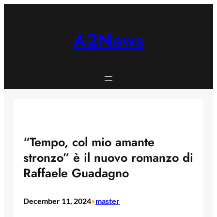
Skip
to
content
A2News
“Tempo, col mio amante
stronzo” è il nuovo romanzo di
Raffaele Guadagno
December 11, 2024
master
•