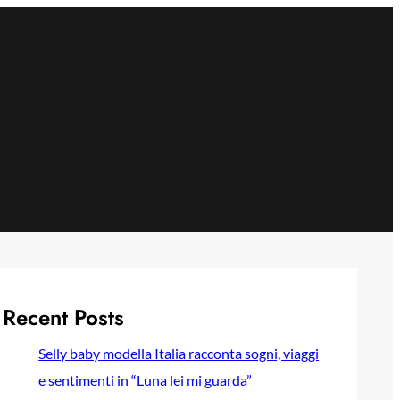
Recent Posts
Selly baby modella Italia racconta sogni, viaggi
e sentimenti in “Luna lei mi guarda”