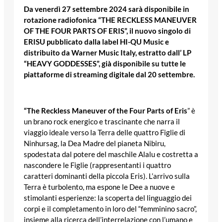
Da venerdì 27 settembre 2024 sarà disponibile in
rotazione radiofonica “THE RECKLESS MANEUVER
OF THE FOUR PARTS OF ERIS”, il nuovo singolo di
ERISU pubblicato dalla label HI-QU Music e
distribuito da Warner Music Italy, estratto dall’ LP
“HEAVY GODDESSES”, già disponibile su tutte le
piattaforme di streaming digitale dal 20 settembre.
“The Reckless Maneuver of the Four Parts of Eris
” è
un brano rock energico e trascinante che narra il
viaggio ideale verso la Terra delle quattro Figlie di
Ninhursag, la Dea Madre del pianeta Nibiru,
spodestata dal potere del maschile Alalu e costretta a
nascondere le Figlie (rappresentanti i quattro
caratteri dominanti della piccola Eris). L’arrivo sulla
Terra è turbolento, ma espone le Dee a nuove e
stimolanti esperienze: la scoperta del linguaggio dei
corpi e il completamento in loro del “femminino sacro”,
insieme alla ricerca dell’interrelazione con l’umano e