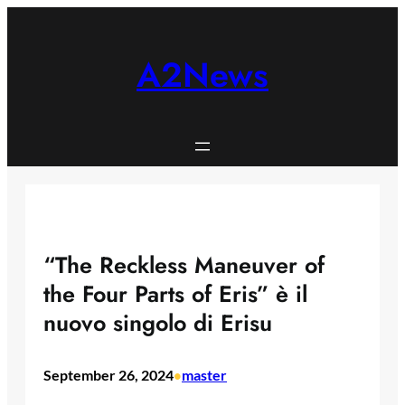
Skip
to
content
A2News
“The Reckless Maneuver of
the Four Parts of Eris” è il
nuovo singolo di Erisu
September 26, 2024
master
•