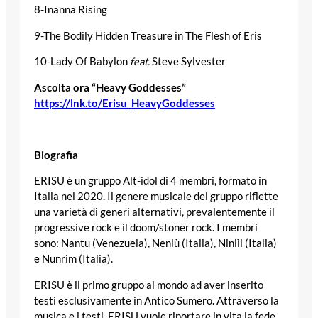
8-Inanna Rising
9-The Bodily Hidden Treasure in The Flesh of Eris
10-Lady Of Babylon
feat.
Steve Sylvester
Ascolta ora “Heavy Goddesses”
https://lnk.to/Erisu_HeavyGoddesses
Biografia
ERISU è un gruppo Alt-idol di 4 membri, formato in
Italia nel 2020. Il genere musicale del gruppo riflette
una varietà di generi alternativi, prevalentemente il
progressive rock e il doom/stoner rock. I membri
sono: Nantu (Venezuela), Nenlù (Italia), Ninlìl (Italia)
e Nunrim (Italia).
ERISU è il primo gruppo al mondo ad aver inserito
testi esclusivamente in Antico Sumero. Attraverso la
musica e i testi, ERISU vuole riportare in vita la fede