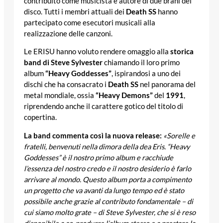
contribuito come musicista e autore di due brani del
disco. Tutti i membri attuali dei
Death SS
hanno
partecipato come esecutori musicali alla
realizzazione delle canzoni.
Le ERISU hanno voluto rendere omaggio alla
storica
band di Steve Sylvester
chiamando il loro primo
album
“Heavy Goddesses”
, ispirandosi a uno dei
dischi che ha consacrato i
Death SS
nel panorama del
metal mondiale, ossia
“Heavy Demons”
del
1991
,
riprendendo anche il carattere gotico del titolo di
copertina.
La band commenta così la nuova release:
«Sorelle e
fratelli, benvenuti nella dimora della dea Eris. “Heavy
Goddesses” è il nostro primo album e racchiude
l’essenza del nostro credo e il nostro desiderio è farlo
arrivare al mondo. Questo album porta a compimento
un progetto che va avanti da lungo tempo ed è stato
possibile anche grazie al contributo fondamentale – di
cui siamo molto grate – di Steve Sylvester, che si è reso