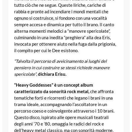
tutto ciò che ne segue. Queste liriche, cariche di
rabbia e pronte ad incendiare i mondi mentali che
ognuno si costruisce, si fondono con una vocalità
sempre accesa e dinamica per tutto il brano. Il canto
alterna momenti melodici a “manovre spericolate”,
culminando in una inedita “preghiera” alla dea Eris,
invocata per ottenere aiuto nella fuga dalla prigionia,
il compito per cui le Dee esistono.
“Talvolta il percorso di avvicinamento ai luoghi del
pensiero in cui costruire se stessi richiede manovre
spericolate”
,
dichiara Erisu.
“Heavy Goddesses” è un concept album
caratterizzato da sonorità rock metal,
che affronta
tematiche forti e ricorrenti che legano i brani in una
trama ideale, accompagnando l’ascoltatore in un
percorso coeso e coinvolgente attraverso i 10 brani.
Questo disco, ispirato alle opere musicali teatrali
degli anni ’70 e ’80, omaggia le radici del rock e
dell’heavy metal classico, ma con sonorità moderne.