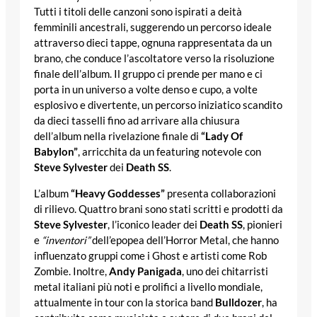
Tutti i titoli delle canzoni sono ispirati a deità
femminili ancestrali, suggerendo un percorso ideale
attraverso dieci tappe, ognuna rappresentata da un
brano, che conduce l’ascoltatore verso la risoluzione
finale dell’album. Il gruppo ci prende per mano e ci
porta in un universo a volte denso e cupo, a volte
esplosivo e divertente, un percorso iniziatico scandito
da dieci tasselli fino ad arrivare alla chiusura
dell’album nella rivelazione finale di
“Lady Of
Babylon”
, arricchita da un featuring notevole con
Steve Sylvester
dei
Death SS
.
L’album
“Heavy Goddesses”
presenta collaborazioni
di rilievo. Quattro brani sono stati scritti e prodotti da
Steve Sylvester
, l’iconico leader dei
Death SS
, pionieri
e
“inventori”
dell’epopea dell’Horror Metal, che hanno
influenzato gruppi come i Ghost e artisti come Rob
Zombie. Inoltre,
Andy Panigada
, uno dei chitarristi
metal italiani più noti e prolifici a livello mondiale,
attualmente in tour con la storica band
Bulldozer
, ha