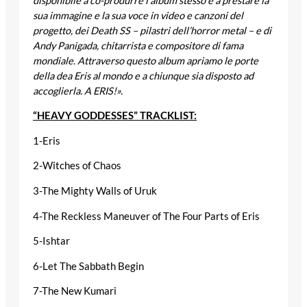
disponibile a co-produrre l’album stesso e a prestare la
sua immagine e la sua voce in video e canzoni del
progetto, dei Death SS – pilastri dell’horror metal – e di
Andy Panigada, chitarrista e compositore di fama
mondiale. Attraverso questo album apriamo le porte
della dea Eris al mondo e a chiunque sia disposto ad
accoglierla.
A ERIS!».
“HEAVY GODDESSES” TRACKLIST:
1-Eris
2-Witches of Chaos
3-The Mighty Walls of Uruk
4-The Reckless Maneuver of The Four Parts of Eris
5-Ishtar
6-Let The Sabbath Begin
7-The New Kumari