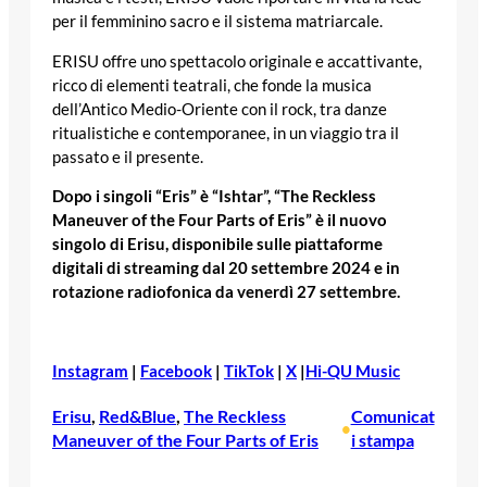
per il femminino sacro e il sistema matriarcale.
ERISU offre uno spettacolo originale e accattivante,
ricco di elementi teatrali, che fonde la musica
dell’Antico Medio-Oriente con il rock, tra danze
ritualistiche e contemporanee, in un viaggio tra il
passato e il presente.
Dopo i singoli “Eris” è “Ishtar”, “The Reckless
Maneuver of the Four Parts of Eris” è il nuovo
singolo di Erisu, disponibile sulle piattaforme
digitali di streaming dal 20 settembre 2024 e in
rotazione radiofonica da venerdì 27 settembre.
Instagram
|
Facebook
|
TikTok
|
X
|
Hi-QU Music
Erisu
, 
Red&Blue
, 
The Reckless
Comunicat
•
Maneuver of the Four Parts of Eris
i stampa