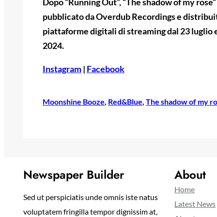
Dopo “Running Out”, “The shadow of my rose” 
pubblicato da Overdub Recordings e distribuit
piattaforme digitali di streaming dal 23 luglio 
2024.
Instagram
|
Facebook
Moonshine Booze
, 
Red&Blue
, 
The shadow of my r
Newspaper Builder
About
Home
Sed ut perspiciatis unde omnis iste natus
Latest News
voluptatem fringilla tempor dignissim at,