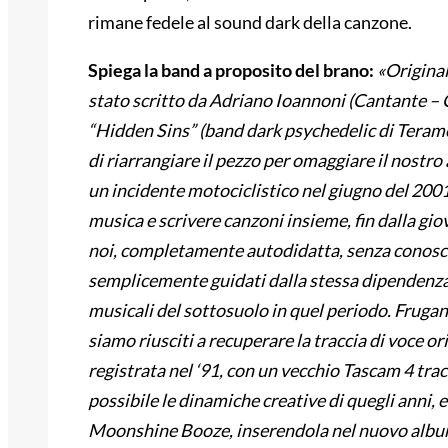
rimane fedele al sound dark della canzone.
Spiega la band a proposito del brano:
«Origina
stato scritto da Adriano Ioannoni (Cantante – Ch
“Hidden Sins” (band dark psychedelic di Tera
di riarrangiare il pezzo per omaggiare il nost
un incidente motociclistico nel giugno del 2001
musica e scrivere canzoni insieme, fin dalla gio
noi, completamente autodidatta, senza conosce
semplicemente guidati dalla stessa dipendenza 
musicali del sottosuolo in quel periodo. Frugan
siamo riusciti a recuperare la traccia di voce o
registrata nel ‘91, con un vecchio Tascam 4 trac
possibile le dinamiche creative di quegli anni,
Moonshine Booze, inserendola nel nuovo albu