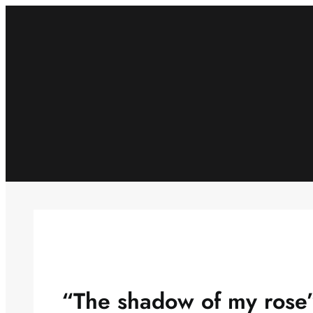
Skip
to
content
“The shadow of my rose”