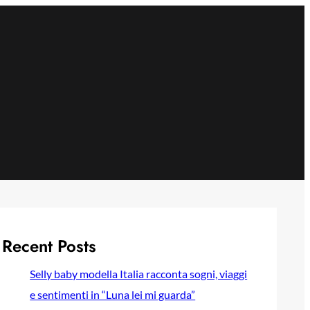
Recent Posts
Selly baby modella Italia racconta sogni, viaggi
e sentimenti in “Luna lei mi guarda”