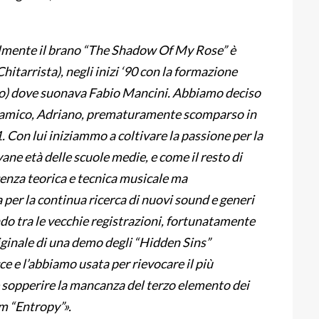
lmente il brano “The Shadow Of My Rose” è
itarrista), negli inizi ‘90 con la formazione
mo) dove suonava Fabio Mancini. Abbiamo deciso
ro amico, Adriano, prematuramente scomparso in
. Con lui iniziammo a coltivare la passione per la
vane età delle scuole medie, e come il resto di
nza teorica e tecnica musicale ma
per la continua ricerca di nuovi sound e generi
do tra le vecchie registrazioni, fortunatamente
riginale di una demo degli “Hidden Sins”
ce e l’abbiamo usata per rievocare il più
 e sopperire la mancanza del terzo elemento dei
m “Entropy”».