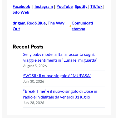
Facebook
|
Instagram
|
YouTube
|
Spotify
|
TikTok
|
Sito Web
dr.gam
, 
Red&Blue
, 
The Way
Comunicati
•
Out
stampa
Recent Posts
Selly baby modella Italia racconta sogni,
viaggi e sentimenti in “Luna lei mi guarda”
August 5, 2026
SVOSIL: il nuovo singolo è “MUFASA”
July 30, 2026
“Break Time” è il nuovo singolo di Dose in
radio e in digitale da venerdì 31 luglio
July 28, 2026