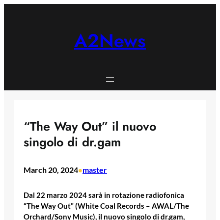
Skip
to
content
A2News
“The Way Out” il nuovo
singolo di dr.gam
March 20, 2024
master
•
Dal 22 marzo 2024 sarà in rotazione radiofonica
“The Way Out” (White Coal Records – AWAL/The
Orchard/Sony Music), il nuovo singolo di dr.gam,