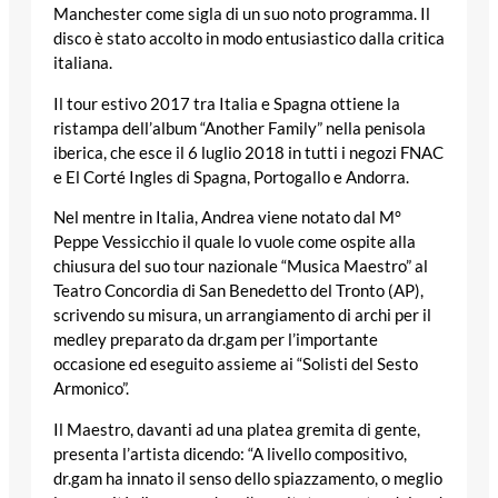
Manchester come sigla di un suo noto programma. Il
disco è stato accolto in modo entusiastico dalla critica
italiana.
Il tour estivo 2017 tra Italia e Spagna ottiene la
ristampa dell’album “Another Family” nella penisola
iberica, che esce il 6 luglio 2018 in tutti i negozi FNAC
e El Corté Ingles di Spagna, Portogallo e Andorra.
Nel mentre in Italia, Andrea viene notato dal M°
Peppe Vessicchio il quale lo vuole come ospite alla
chiusura del suo tour nazionale “Musica Maestro” al
Teatro Concordia di San Benedetto del Tronto (AP),
scrivendo su misura, un arrangiamento di archi per il
medley preparato da dr.gam per l’importante
occasione ed eseguito assieme ai “Solisti del Sesto
Armonico”.
Il Maestro, davanti ad una platea gremita di gente,
presenta l’artista dicendo: “A livello compositivo,
dr.gam ha innato il senso dello spiazzamento, o meglio