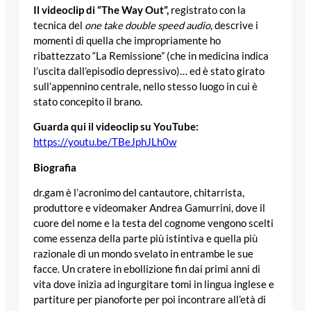
Il videoclip di “The Way Out”
,
registrato con la
tecnica del
one take double speed audio
, descrive i
momenti di quella che impropriamente ho
ribattezzato “La Remissione” (che in medicina indica
l’uscita dall’episodio depressivo)… ed è stato girato
sull’appennino centrale, nello stesso luogo in cui è
stato concepito il brano.
Guarda qui il videoclip su YouTube:
https://youtu.be/TBeJphJLh0w
Biografia
dr.gam è l’acronimo del cantautore, chitarrista,
produttore e videomaker Andrea Gamurrini, dove il
cuore del nome e la testa del cognome vengono scelti
come essenza della parte più istintiva e quella più
razionale di un mondo svelato in entrambe le sue
facce. Un cratere in ebollizione fin dai primi anni di
vita dove inizia ad ingurgitare tomi in lingua inglese e
partiture per pianoforte per poi incontrare all’età di