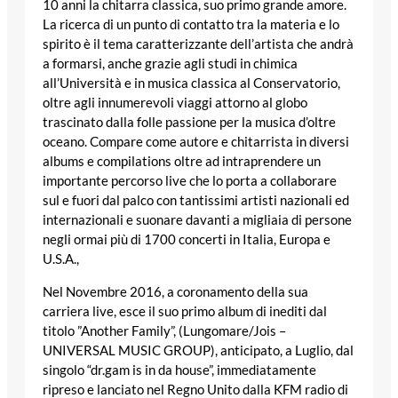
10 anni la chitarra classica, suo primo grande amore.
La ricerca di un punto di contatto tra la materia e lo
spirito è il tema caratterizzante dell’artista che andrà
a formarsi, anche grazie agli studi in chimica
all’Università e in musica classica al Conservatorio,
oltre agli innumerevoli viaggi attorno al globo
trascinato dalla folle passione per la musica d’oltre
oceano. Compare come autore e chitarrista in diversi
albums e compilations oltre ad intraprendere un
importante percorso live che lo porta a collaborare
sul e fuori dal palco con tantissimi artisti nazionali ed
internazionali e suonare davanti a migliaia di persone
negli ormai più di 1700 concerti in Italia, Europa e
U.S.A.,
Nel Novembre 2016, a coronamento della sua
carriera live, esce il suo primo album di inediti dal
titolo ”Another Family”, (Lungomare/Jois –
UNIVERSAL MUSIC GROUP), anticipato, a Luglio, dal
singolo “dr.gam is in da house”, immediatamente
ripreso e lanciato nel Regno Unito dalla KFM radio di