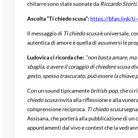
chitarre sono state suonate da
Riccardo Storti
.
Ascolta “Ti chiedo scusa”:
https://bfan.link/ti
Il messaggio di
Ti chiedo scusa
è universale, co
autentica di amore è quella di assumersi le pro
Ludovica ci ricorda che:
“non basta amare, ma 
sbaglia, e avere il coraggio di chiedere scusa 
gesto, spesso trascurato, può essere la chiave pe
Con un sound tipicamente
british-pop,
che ci 
chiedo scusa
invita alla riflessione e alla vuner
comprensione reciproca.
Ti chiedo scusa
segna 
Assisana, che porterà alla pubblicazione di un c
appuntamenti dal vivo e contest che la vedranno