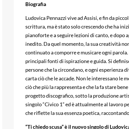
Biografia
Ludovica Pennazzi vive ad Assisi, e fin da picco
scrittura, ma è stato solo crescendo che ha inizi
pianoforte e a seguire lezioni di canto, e dopo
inedito. Da quel momento, la sua creatività non
continuato a comporre e musicare ogni parola. 
principali fonti di ispirazione e guida. Si defini
persone che la circondano, e ogni esperienza d
carta ciò che le accade. Non le interessano le m
ciò che più la rappresenta e che la fa stare ben
progetto discografico, sotto la produzione artis
singolo “Civico 1” ed è attualmente al lavoro p
che riflette la sua essenza poetica, raccontando 
“Ti chiedo scusa” è il nuovo singolo di Ludovic