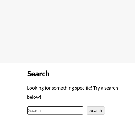
Search
Looking for something specific? Try a search
below!
S
Search
e
a