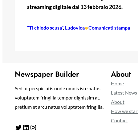
streaming digitale dal 13 febbraio 2026.
•
“Ti chiedo scusa”
, 
Ludovica
Comunicati stampa
Newspaper Builder
About
Home
Sed ut perspiciatis unde omnis iste natus
Latest News
voluptatem fringilla tempor dignissim at,
About
pretium et arcu natus voluptatem fringilla.
How we star
Contact
Twitter
LinkedIn
Instagram