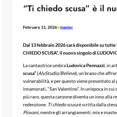
“Ti chiedo scusa” è il n
•
February 11, 2026
master
Dal 13 febbraio 2026 sarà disponibile su tutte 
CHIEDO SCUSA”, il nuovo singolo di LUDOVI
La cantautrice umbra
Ludovica Pennazzi
, in ar
scusa”
(
AlyStudio/Believe
), un brano che affro
vulnerabilità, e per questo viene presentato al 
innamorati, “San Valentino”. In un’epoca in cu
più raro, questa canzone diventa un inno alla re
redenzione.
Ti chiedo scusa
è scritta dalla ste
Piovani,
mentre gli arrangiamenti, mix e master