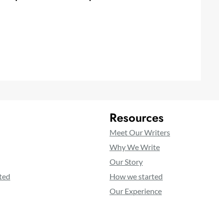
Resources
Meet Our Writers
Why We Write
Our Story
ted
How we started
Our Experience