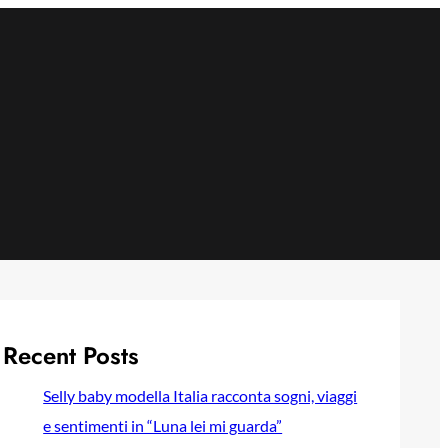
Recent Posts
Selly baby modella Italia racconta sogni, viaggi
e sentimenti in “Luna lei mi guarda”