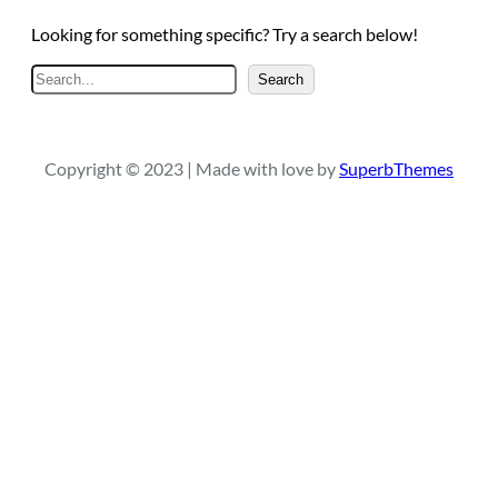
Looking for something specific? Try a search below!
S
Search
e
a
r
Copyright © 2023 | Made with love by
SuperbThemes
c
h