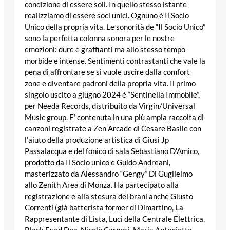
condizione di essere soli. In quello stesso istante
realizziamo di essere soci unici. Ognuno è Il Socio
Unico della propria vita. Le sonorità de “Il Socio Unico”
sono la perfetta colonna sonora per le nostre
emozioni: dure e graffianti ma allo stesso tempo
morbide e intense. Sentimenti contrastanti che vale la
pena di affrontare se si vuole uscire dalla comfort
zone e diventare padroni della propria vita. Il primo
singolo uscito a giugno 2024 è “Sentinella Immobile”,
per Needa Records, distribuito da Virgin/Universal
Music group. E’ contenuta in una più ampia raccolta di
canzoni registrate a Zen Arcade di Cesare Basile con
l’aiuto della produzione artistica di Giusi Jp
Passalacqua e del fonico di sala Sebastiano D’Amico,
prodotto da Il Socio unico e Guido Andreani,
masterizzato da Alessandro “Gengy” Di Guglielmo
allo Zenith Area di Monza. Ha partecipato alla
registrazione e alla stesura dei brani anche Giusto
Correnti (già batterista former di Dimartino, La
Rappresentante di Lista, Luci della Centrale Elettrica,