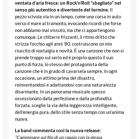
ventata d’aria fresca: un Rock’n’Roll “sbagliato” nel
senso più autentico e divertente del termine.
Il
pezzo scivola via in un lampo, come una corsa in auto
verso il mare al tramonto, evocando ricordi che forse
non abbiamo mai vissuto, ma che ci appartengono
comunque. Le chitarre frizzanti, il ritmo dritto che
strizza l’occhio agli anni ’80, costruiscono un mix
riuscito di nostalgia e novità. È una canzone che non si
prende troppo sul serio ed è proprio questo il suo
punto di forza, lo stesso del protagonista della
canzone che è in grado di cavarsela sempre, in ogni
occasione, un attimo prima del disastro,
reinventandosi e adattandosi con una naturalezza
disarmante. In un panorama musicale spesso
ossessionato dalla perfezione e dalla profondità
forzata, sceglie la via della leggerezza intelligente,
dell’energia pura, dello stile senza tempo con un’anima
nuova.
La band commenta così la nuova release:
“Camminare sul filo di un rasoio con la stessa