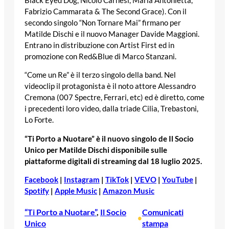
Black Eyed Dog, Nicolò Carnesi, Maria Antonietta,
Fabrizio Cammarata & The Second Grace). Con il
secondo singolo “Non Tornare Mai” firmano per
Matilde Dischi e il nuovo Manager Davide Maggioni.
Entrano in distribuzione con Artist First ed in
promozione con Red&Blue di Marco Stanzani.
“Come un Re” è il terzo singolo della band. Nel
videoclip il protagonista è il noto attore Alessandro
Cremona (007 Spectre, Ferrari, etc) ed è diretto, come
i precedenti loro video, dalla triade Cilia, Trebastoni,
Lo Forte.
“Ti Porto a Nuotare” è il nuovo singolo de Il Socio
Unico per Matilde Dischi disponibile sulle
piattaforme digitali di streaming dal 18 luglio 2025.
Facebook
|
Instagram
|
TikTok
|
VEVO
|
YouTube
|
Spotify
|
Apple Music
|
Amazon Music
“Ti Porto a Nuotare”
, 
Il Socio
Comunicati
•
Unico
stampa