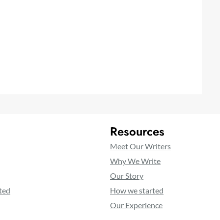
Resources
Meet Our Writers
Why We Write
Our Story
ted
How we started
Our Experience