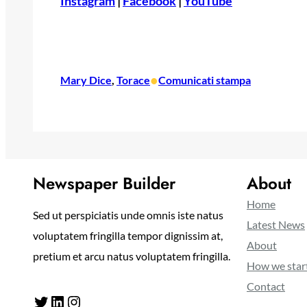
Instagram
|
Facebook
|
YouTube
•
Mary Dice
, 
Torace
Comunicati stampa
Newspaper Builder
About
Home
Sed ut perspiciatis unde omnis iste natus
Latest News
voluptatem fringilla tempor dignissim at,
About
pretium et arcu natus voluptatem fringilla.
How we star
Contact
Twitter
LinkedIn
Instagram