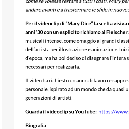
come se volesse restare a tutti i costi. Mary per
andare avanti e a trasformare le sfide in nuove 
Per il videoclip di “Mary Dice” la scelta visiva
anni ’30 con un esplicito richiamo ai Fleischer
musicali intense, come omaggio ai grandi class
dell’artista per illustrazione e animazione. Iniz
d’epoca, ma ha poi deciso di disegnare l’intera s
necessari per realizzarla.
Il video ha richiesto un anno di lavoro e rappr
personale, ispirato ad un mondo che da quasi un
generazioni di artisti.
Guarda il videoclip su YouTube:
https://www
Biografia