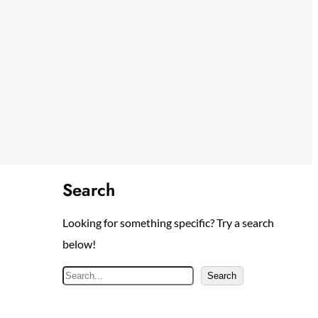
Search
Looking for something specific? Try a search
below!
S
Search
e