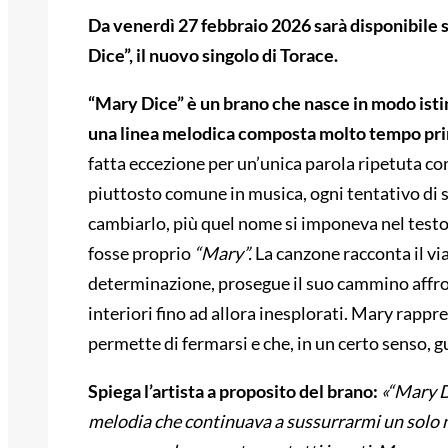
Da venerdì 27 febbraio 2026 sarà disponibile s
Dice”, il nuovo singolo di Torace.
“Mary Dice” è un brano che nasce in modo isti
una linea melodica composta molto tempo pri
fatta eccezione per un’unica parola ripetuta 
piuttosto comune in musica, ogni tentativo di s
cambiarlo, più quel nome si imponeva nel testo.
fosse proprio
“Mary”.
La canzone racconta il vi
determinazione, prosegue il suo cammino affro
interiori fino ad allora inesplorati. Mary rappr
permette di fermarsi e che, in un certo senso, gu
Spiega l’artista a proposito del brano:
«“Mary D
melodia che continuava a sussurrarmi un solo 