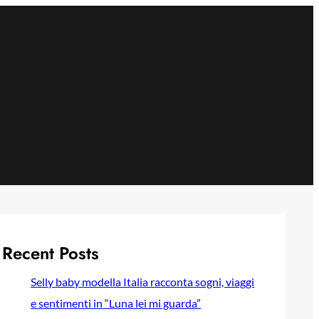
Recent Posts
Selly baby modella Italia racconta sogni, viaggi
e sentimenti in “Luna lei mi guarda”