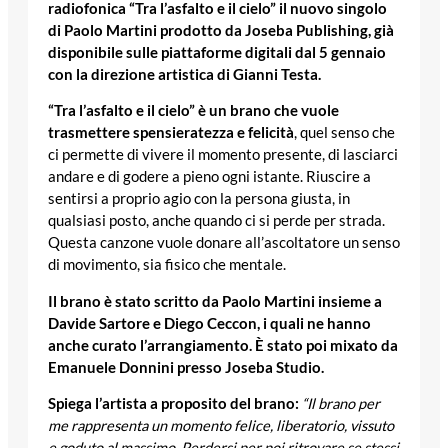
radiofonica “Tra l’asfalto e il cielo” il nuovo singolo
di Paolo Martini prodotto da Joseba Publishing, già
disponibile sulle piattaforme digitali dal 5 gennaio
con la direzione artistica di Gianni Testa.
“Tra l’asfalto e il cielo” è un brano che vuole
trasmettere spensieratezza e felicità
, quel senso che
ci permette di vivere il momento presente, di lasciarci
andare e di godere a pieno ogni istante. Riuscire a
sentirsi a proprio agio con la persona giusta, in
qualsiasi posto, anche quando ci si perde per strada.
Questa canzone vuole donare all’ascoltatore un senso
di movimento, sia fisico che mentale.
Il brano è stato scritto da Paolo Martini insieme a
Davide Sartore e Diego Ceccon, i quali ne hanno
anche curato l’arrangiamento. È stato poi mixato da
Emanuele Donnini presso Joseba Studio.
Spiega l’artista a proposito del brano:
“Il brano per
me rappresenta un momento felice, liberatorio, vissuto
e goduto al massimo. Perdersi per poi ritrovare se stessi