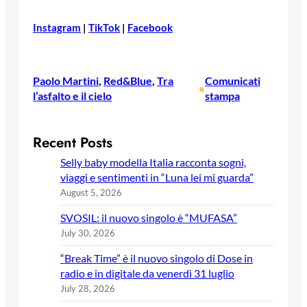
Instagram
|
TikTok
|
Facebook
Paolo Martini
, 
Red&Blue
, 
Tra
Comunicati
•
l’asfalto e il cielo
stampa
Recent Posts
Selly baby modella Italia racconta sogni,
viaggi e sentimenti in “Luna lei mi guarda”
August 5, 2026
SVOSIL: il nuovo singolo è “MUFASA”
July 30, 2026
“Break Time” è il nuovo singolo di Dose in
radio e in digitale da venerdì 31 luglio
July 28, 2026