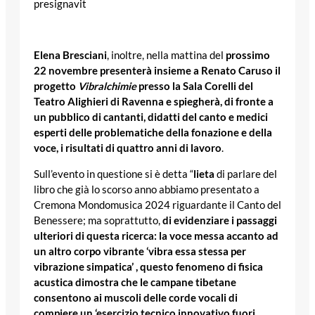
presignavit
Elena Bresciani
, inoltre, nella mattina del
prossimo
22 novembre presenterà insieme a Renato Caruso il
progetto
Vibralchimie
presso la Sala Corelli del
Teatro Alighieri di Ravenna e spiegherà, di fronte a
un pubblico di cantanti, didatti del canto e medici
esperti delle problematiche della fonazione e della
voce, i risultati di quattro anni di lavoro
.
Sull’evento in questione si è detta “
lieta
di parlare del
libro che già lo scorso anno abbiamo presentato a
Cremona Mondomusica 2024 riguardante il Canto del
Benessere; ma soprattutto,
di evidenziare i passaggi
ulteriori di questa ricerca: la voce messa accanto ad
un altro corpo vibrante ‘vibra essa stessa per
vibrazione simpatica’ , questo fenomeno di fisica
acustica dimostra che le campane tibetane
consentono ai muscoli delle corde vocali di
compiere un ‘esercizio tecnico innovativo fuori