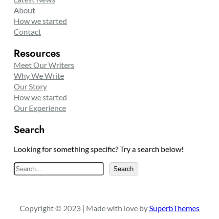
About
How we started
Contact
Resources
Meet Our Writers
Why We Write
Our Story
How we started
Our Experience
Search
Looking for something specific? Try a search below!
S
Search
e
a
r
Copyright © 2023 | Made with love by
SuperbThemes
c