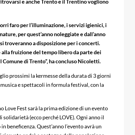
 ritrovarsi e anche Trento e il Trentino vogliono
ri faro per l’illuminazione, i servizi igienici, i
ennature, per quest’anno noleggiate e dall’anno
si troveranno a disposizione per i concerti.
lla fruizione del tempo libero da parte dei
 il Comune di Trento”, ha concluso Nicoletti.
lio prossimi la kermesse della durata di 3 giorni
musica e spettacoli in formula festival, con la
ino Love Fest sarà la prima edizione di un evento
i solidarietà (ecco perché LOVE). Ogni anno il
 in beneficenza. Quest’anno l’evento avrà un