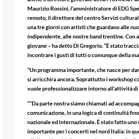
Maurizio Rossini, l’amministratore di EDG Spe
remoto, il direttore del centro Servizi cultura
una tre giorni con artisti che guardano alle nu
indipendente, alle nostre band trentine. Con 
giovane – ha detto Di Gregorio. “È stato tracc
incontrare i gusti di tutti o comunque della ma
“Un programma importante, che nasce per dare 
si arricchira ancora. Soprattutto i workshop c
vuole professionalizzare intorno all’attività d
“”Da parte nostra siamo chiamati ad accompagn
comunicazione, in una logica di continuità fino 
nazionale ed internazionale. È stato fatto uno
importante per i concerti nel nord Italia: in qu