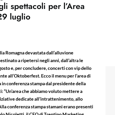
li spettacoli per l’Area
9 luglio
milia Romagna devastata dall’alluvione
stinato a ripetersi negli anni, dall’altra le
gosto e, per concludere, concerti con vip dello
nte all’Oktoberfest. Ecco il menu per l’area di
 in conferenza stampa dal presidente della
i: “Un’area che abbiamo voluto mettere a
niziative dedicate all’intrattenimento, allo
 Alla conferenza stampa stamani erano presenti
olo Nicoletti, il CEO di Trentino Marketing