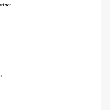
artner
er