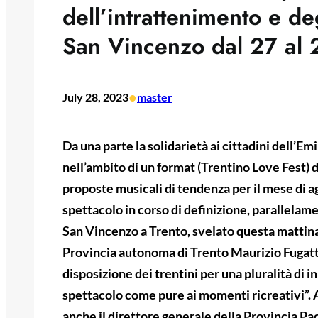
dell’intrattenimento e deg
San Vincenzo dal 27 al 2
•
July 28, 2023
master
Da una parte la solidarietà ai cittadini dell’E
nell’ambito di un format (Trentino Love Fest) de
proposte musicali di tendenza per il mese di a
spettacolo in corso di definizione, parallelame
San Vincenzo a Trento, svelato questa mattina
Provincia autonoma di Trento Maurizio Fugatt
disposizione dei trentini per una pluralità di i
spettacolo come pure ai momenti ricreativi”.
anche il direttore generale della Provincia Pa