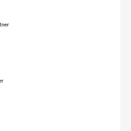
rtner
er