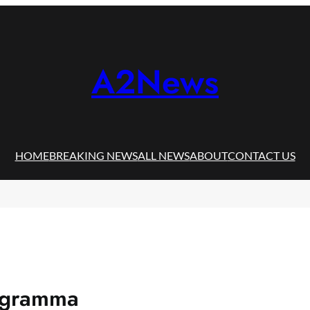
A2News
HOME
BREAKING NEWS
ALL NEWS
ABOUT
CONTACT US
rogramma