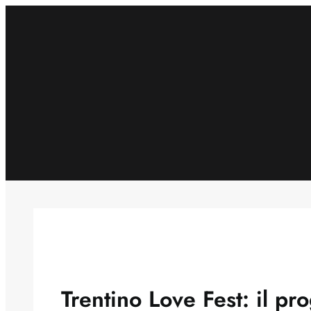
Skip
to
content
Trentino Love Fest: il p