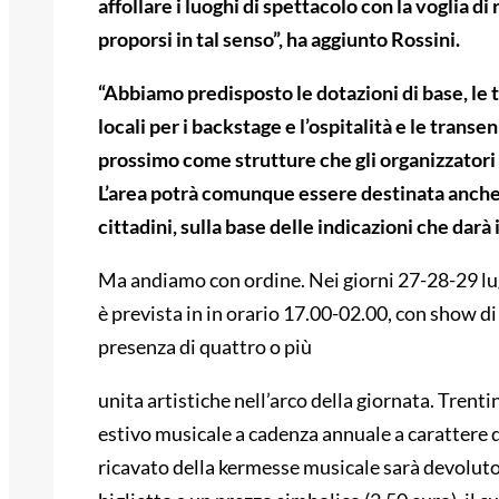
affollare i luoghi di spettacolo con la voglia di
proporsi in tal senso”, ha aggiunto Rossini.
“Abbiamo predisposto le dotazioni di base, le tor
locali per i backstage e l’ospitalità e le trans
prossimo come strutture che gli organizzatori 
L’area potrà comunque essere destinata anche a
cittadini, sulla base delle indicazioni che darà
Ma andiamo con ordine. Nei giorni 27-28-29 lug
è prevista in in orario 17.00-02.00, con show di 
presenza di quattro o più
unita artistiche nell’arco della giornata. Trent
estivo musicale a cadenza annuale a carattere d
ricavato della kermesse musicale sarà devoluto