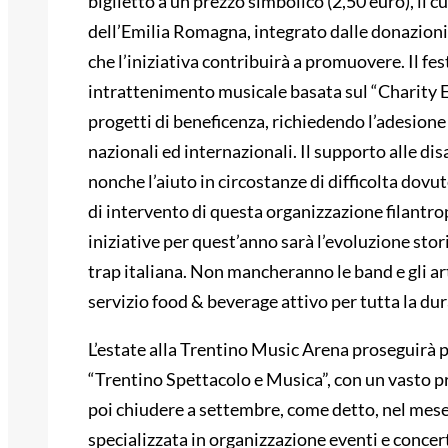
biglietto a un prezzo simbolico (2,50 euro), il 
dell’Emilia Romagna, integrato dalle donazioni
che l’iniziativa contribuirà a promuovere. Il fes
intrattenimento musicale basata sul “Charity E
progetti di beneficenza, richiedendo l’adesione 
nazionali ed internazionali. Il supporto alle disa
nonche l’aiuto in circostanze di difficolta dovut
di intervento di questa organizzazione filantro
iniziative per quest’anno sarà l’evoluzione stor
trap italiana. Non mancheranno le band e gli arti
servizio food & beverage attivo per tutta la dur
L’estate alla Trentino Music Arena proseguirà p
“Trentino Spettacolo e Musica”, con un vasto 
poi chiudere a settembre, come detto, nel mese
specializzata in organizzazione eventi e concer