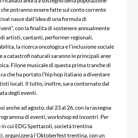
cui ricavato andrà a sostegno della popolazione
 che potranno essere fatte sul conto corrente
tival nasce dall’idea di una formula di
vent”, con la finalita di sostenere annualmente
di artisti, cantanti, performer regionali,
bilita, la ricerca oncologica e l’inclusione sociale
e a catastrofi naturali saranno le principali aree
pica. Filone musicale di questa prima tranche di
ica che ha portato l’hip hop italiano a diventare
sti locali. Il tutto, inoltre, sara contornato dal
ata degli eventi.
oi anche ad agosto, dal 23 al 26, con la rassegna
programma di eventi, workshop ed incontri. Per
 in cui EDG Spettacoli, società trentina
ti, organizzerà l’Oktoberfest trentina, con un