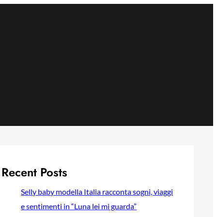
Recent Posts
Selly baby modella Italia racconta sogni, viaggi
e sentimenti in “Luna lei mi guarda”