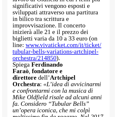
significativi vengono esposti e
sviluppati attraverso una partitura
in bilico tra scrittura e
improvvisazione. Il concerto
inizierà alle 21 e il prezzo dei
biglietti varia da 10 a 33 euro (on
line:
www.vivaticket.com/it/ticket/
tubular-bells-variations-
artchipel-
orchestra/214850
).
Spiega
Ferdinando
Faraò
,
fondatore e
direttore
dell’
Artchipel
Orchestra
:
«L’idea di avvicinarmi
e confrontarmi con la musica di
Mike Oldfield risale ad alcuni anni
fa. Considero “Tubular Bells”
un’opera iconica, che mi colpì
moltissimo fin da ragazzo. Nel 2017