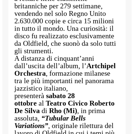
britanniche per 279 settimane,
vendendo nel solo Regno Unito
2.630.000 copie e circa 15 milioni
in tutto il mondo. Una curiosità: il
disco fu realizzato esclusivamente
da Oldfield, che suonò da solo tutti
gli strumenti.
A distanza di cinquant’anni
dall’uscita dell’album, l’
Artchipel
Orchestra
, formazione milanese
tra le più importanti nel panorama
jazzistico italiano,
presenterà
sabato 28
ottobre
al
Teatro Civico Roberto
De Silva
di
Rho (Mi)
, in prima
assoluta,
“Tubular Bells
Variations”
, originale rilettura del
lavoro di Oldfield in cui i temi più