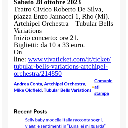
Sabato 28 ottobre 2023
Teatro Civico Roberto De Silva,
piazza Enzo Jannacci 1, Rho (Mi).
Artchipel Orchestra – Tubular Bells
Variations
Inizio concerto: ore 21.
Biglietti: da 10 a 33 euro.
On
line:
www.vivaticket.com/it/ticket/
tubular-bells-variations-
artchipel-
orchestra/214850
Comunic
Andrea Conta
, 
Artchipel Orchestra
, 
ati
•
Mike Oldfield
, 
Tubular Bells Variations
stampa
Recent Posts
Selly baby modella Italia racconta sogni,
viaggi e sentimenti in “Luna lei mi guarda”