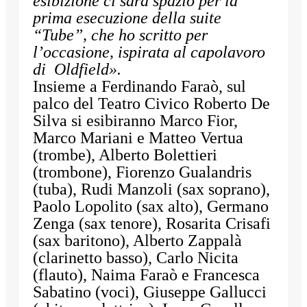
esibizione ci sarà spazio per la
prima esecuzione della suite
“Tube”, che ho scritto per
l’occasione, ispirata al capolavoro
di Oldfield».
Insieme a Ferdinando Faraò, sul
palco del Teatro Civico Roberto De
Silva si esibiranno Marco Fior,
Marco Mariani e Matteo Vertua
(trombe), Alberto Bolettieri
(trombone), Fiorenzo Gualandris
(tuba), Rudi Manzoli (sax soprano),
Paolo Lopolito (sax alto), Germano
Zenga (sax tenore), Rosarita Crisafi
(sax baritono), Alberto Zappalà
(clarinetto basso), Carlo Nicita
(flauto), Naima Faraò e Francesca
Sabatino (voci), Giuseppe Gallucci