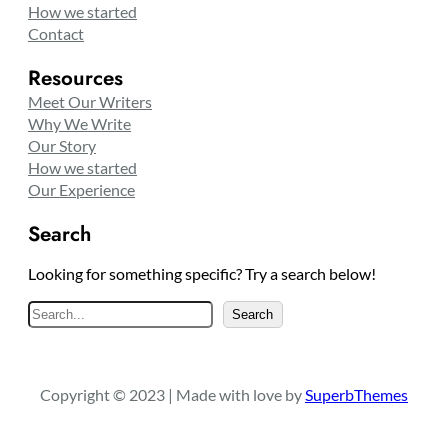
How we started
Contact
Resources
Meet Our Writers
Why We Write
Our Story
How we started
Our Experience
Search
Looking for something specific? Try a search below!
S
Search
e
a
r
Copyright © 2023 | Made with love by
SuperbThemes
c
h