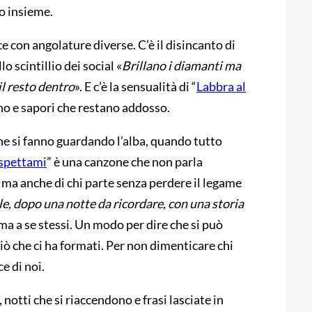
lo insieme.
ce con angolature diverse. C’è il disincanto di
o scintillio dei social «
Brillano i diamanti ma
il resto dentro
». E c’è la sensualità di “
Labbra al
rano e sapori che restano addosso.
he si fanno guardando l’alba, quando tutto
spettami
” è una canzone che non parla
 ma anche di chi parte senza perdere il legame
le, dopo una notte da ricordare, con una storia
, ma a se stessi. Un modo per dire che si può
ciò che ci ha formati. Per non dimenticare chi
e di noi.
 notti che si riaccendono e frasi lasciate in