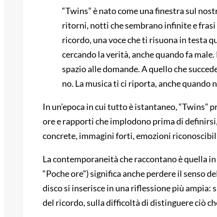
“Twins” è nato come una finestra sul nost
ritorni, notti che sembrano infinite e fras
ricordo, una voce che ti risuona in testa 
cercando la verità, anche quando fa male
spazio alle domande. A quello che succede 
no. La musica ti ci riporta, anche quando 
In un’epoca in cui tutto è istantaneo, “Twins”
ore e rapporti che implodono prima di definirsi, 
concrete, immagini forti, emozioni riconoscibil
La contemporaneità che raccontano è quella in 
“Poche ore”) significa anche perdere il senso del 
disco si inserisce in una riflessione più ampia: 
del ricordo, sulla difficoltà di distinguere ciò 