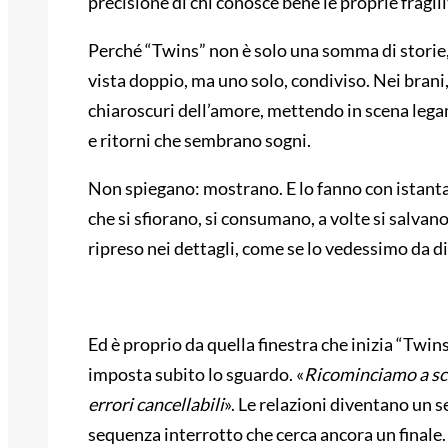
precisione di chi conosce bene le proprie fragili
Perché “Twins” non è solo una somma di storie,
vista doppio, ma uno solo, condiviso. Nei brani, 
chiaroscuri dell’amore, mettendo in scena legam
e ritorni che sembrano sogni.
Non spiegano: mostrano. E lo fanno con istanta
che si sfiorano, si consumano, a volte si salvan
ripreso nei dettagli, come se lo vedessimo da di
Ed è proprio da quella finestra che inizia “Twins
imposta subito lo sguardo. «
Ricominciamo a scri
errori cancellabili
». Le relazioni diventano un se
sequenza interrotto che cerca ancora un finale.