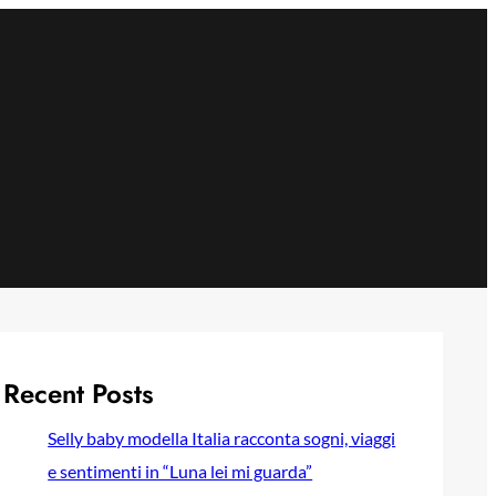
Recent Posts
Selly baby modella Italia racconta sogni, viaggi
e sentimenti in “Luna lei mi guarda”