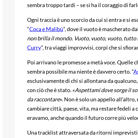
sembra troppo tardi – se si ha il coraggio di far
Ogni traccia è uno scorcio da cui si entra e si es
“
Coca e Malibù
”, dove il vuoto è mascherato dall
non brilla il mondo. Vuoto, vuoto, vuoto, tutto 
Curry
”, tra viaggi improvvisi, corpi che si sfio
Poi arrivano le promesse a metà voce. Quelle c
sembra possibile ma niente è davvero certo. “
A
esclusivamente di chi si allontana da qualcuno,
con ciò che è stato. «
Aspettami dove sorge il so
da raccontare
». Non è solo un appello all’altro
cambiare città, paese, vita, ma restare fedeli a 
eravamo, anche quando il futuro corre più veloc
Una tracklist attraversata da ritorni imprevisti,