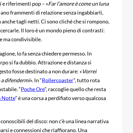
i e riferimenti pop – «
Far l’amore è come un luna
iciano frammenti di relazione senza ingabbiarli,
a anche tagli netti. Ci sono cliché che si rompono,
cercarle. Il loro è un mondo pieno di contrasti:
le ma condivisibile.
ragione, lo fa senza chiedere permesso. In
 corpo si fa dubbio. Attrazione e distanza si
esto fosse destinato a non durare: «
Vorrei
o a difendermi
». In “
Rollercoaster
”, tutto rota
stabile. “
Poche Ore
”, raccoglie quello che resta
 Notte
” è una corsa a perdifiato verso qualcosa
conoscibili del disco: non c’è una linea narrativa
arsi e connessioni che riaffiorano. Una