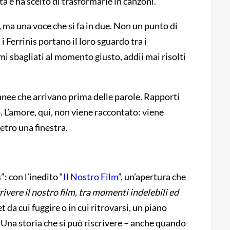
tà e ha scelto di trasformarle in canzoni.
 ma una voce che si fa in due. Non un punto di
i Ferrinis portano il loro sguardo tra i
i sbagliati al momento giusto, addii mai risolti
nee che arrivano prima delle parole. Rapporti
o. L’amore, qui, non viene raccontato: viene
etro una finestra.
”: con l’inedito “
Il Nostro Film
”, un’apertura che
vere il nostro film, tra momenti indelebili ed
t da cui fuggire o in cui ritrovarsi, un piano
 Una storia che si può riscrivere – anche quando