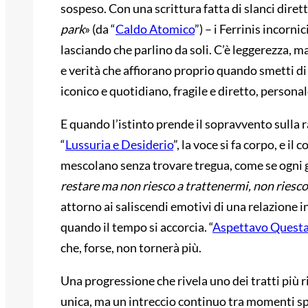
sospeso. Con una scrittura fatta di slanci dirett
park
» (da “
Caldo Atomico
”) – i Ferrinis incorn
lasciando che parlino da soli. C’è leggerezza, m
e verità che affiorano proprio quando smetti di 
iconico e quotidiano, fragile e diretto, persona
E quando l’istinto prende il sopravvento sulla 
“
Lussuria e Desiderio
”, la voce si fa corpo, e il
mescolano senza trovare tregua, come se ogni g
restare ma non riesco a trattenermi, non riesc
attorno ai saliscendi emotivi di una relazione in
quando il tempo si accorcia. “
Aspettavo Questa
che, forse, non tornerà più.
Una progressione che rivela uno dei tratti più ri
unica, ma un intreccio continuo tra momenti sp