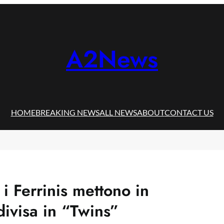
A2News
HOME
BREAKING NEWS
ALL NEWS
ABOUT
CONTACT US
i Ferrinis mettono in
divisa in “Twins”