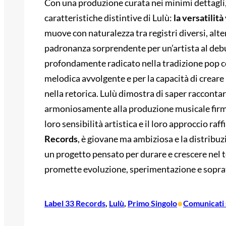
Con una produzione curata nei minimi dettagli, 
caratteristiche distintive di Lulù:
la versatilità
muove con naturalezza tra registri diversi, alt
padronanza sorprendente per un’artista al deb
profondamente radicato nella tradizione pop c
melodica avvolgente e per la capacità di crear
nella retorica. Lulù dimostra di saper raccontare
armoniosamente alla produzione musicale firma
loro sensibilità artistica e il loro approccio ra
Records
, è giovane ma ambiziosa e la distribu
un progetto pensato per durare e crescere nel te
promette evoluzione, sperimentazione e soprat
•
Label 33 Records
, 
Lulù
, 
Primo Singolo
Comunicati