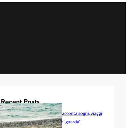
Recent Posts
Selly baby modella Italia racconta sogni, viaggi
e sentimenti in “Luna lei mi guarda”