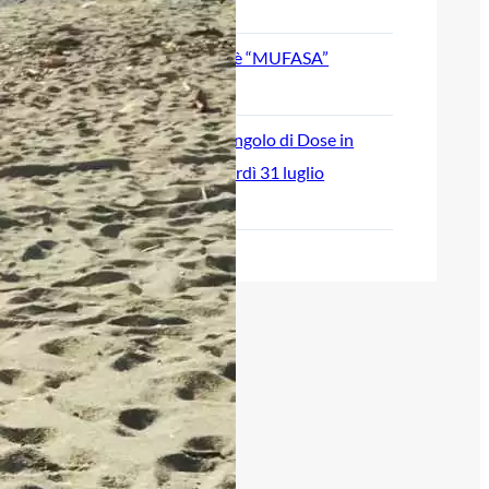
August 5, 2026
SVOSIL: il nuovo singolo è “MUFASA”
July 30, 2026
“Break Time” è il nuovo singolo di Dose in
radio e in digitale da venerdì 31 luglio
July 28, 2026