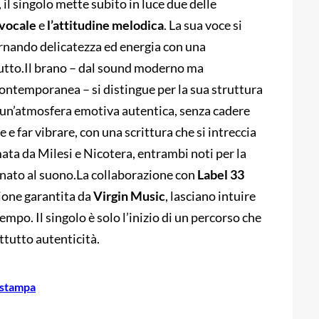
il singolo mette subito in luce due delle
 vocale
e
l’attitudine melodica
. La sua voce si
ernando delicatezza ed energia con una
utto.Il brano – dal sound moderno ma
ontemporanea – si distingue per la sua struttura
e un’atmosfera emotiva autentica, senza cadere
 e far vibrare, con una scrittura che si intreccia
ta da Milesi e Nicotera, entrambi noti per la
ffinato al suono.La collaborazione con
Label 33
zione garantita da
Virgin Music
, lasciano intuire
mpo. Il singolo è solo l’inizio di un percorso che
tutto autenticità.
 stampa