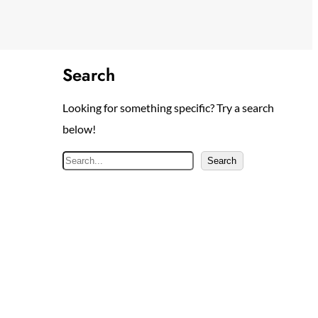
Search
Looking for something specific? Try a search
below!
S
Search
e
a
r
c
h