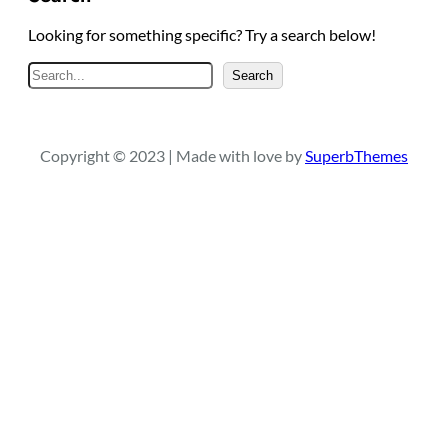
Looking for something specific? Try a search below!
S
Search
e
a
r
Copyright © 2023 | Made with love by
SuperbThemes
c
h