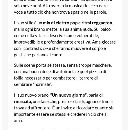
solo nove anni. Attraverso la musica riesce a dare
voce a tutto ciò che non trova spazio nelle parole.
Il suo stile è un
mix di elettro pop e ritmi reggaeton
,
ma in ogni brano mette la sua anima nuda. Sul palco,
come nella vita, si descrive come vulnerabile,
imprevedibile e profondamente creativa. Ama giocare
con i contrasti:
beat
che fanno muovere il corpo e
gesti che parlano al cuore.
Sulle scene porta sé stessa, senza troppe maschere,
con una buona dose di autoironia e quel pizzico di
follia necessario per combattere il terrore di
sembrare “normale”.
Il suo nuovo brano,
“Un nuovo giorno”
, parla di
rinascita
, una fase che, presto o tardi, ognuno di noi si
trova ad affrontare. È un invito a ricordare quanto sia
importante essere se stessi e credere in ciò che si
ama.