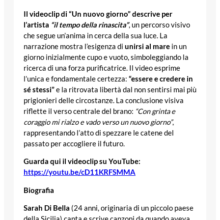
Il videoclip di “Un nuovo giorno” descrive per
l’artista
“il tempo della rinascita”
, un percorso visivo
che segue un’anima in cerca della sua luce. La
narrazione mostra l’esigenza di
unirsi al mare
in un
giorno inizialmente cupo e vuoto, simboleggiando la
ricerca di una forza purificatrice. Il video esprime
l’unica e fondamentale certezza:
“essere e credere in
sé stessi”
e la ritrovata libertà dal non sentirsi mai più
prigionieri delle circostanze. La conclusione visiva
riflette il verso centrale del brano:
“Con grinta e
coraggio mi rialzo e vado verso un nuovo giorno”
,
rappresentando l’atto di spezzare le catene del
passato per accogliere il futuro.
Guarda qui il videoclip su YouTube:
https://youtu.be/cD11KRFSMMA
Biografia
Sarah Di Bella
(24 anni, originaria di un piccolo paese
della Sicilia) canta e scrive canzoni da quando aveva