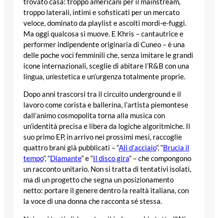
trovato casa: troppo americani per il mainstream,
troppo laterali, intimi e sofisticati per un mercato
veloce, dominato da playlist e ascolti mordi-e-fuggi.
Ma oggi qualcosa si muove. E Khris – cantautrice e
performer indipendente originaria di Cuneo – è una
delle poche voci femminili che, senza imitare le grandi
icone internazionali, sceglie di abitare l’R&B con una
lingua, un’estetica e un’urgenza totalmente proprie.
Dopo anni trascorsi tra il circuito underground e il
lavoro come corista e ballerina, l’artista piemontese
dall’animo cosmopolita torna alla musica con
un’identità precisa e libera da logiche algoritmiche. Il
suo primo EP, in arrivo nei prossimi mesi, raccoglie
quattro brani già pubblicati – “
Ali d’acciaio
”, “
Brucia il
tempo
”, “
Diamante
” e “
Il disco gira
” – che compongono
un racconto unitario. Non si tratta di tentativi isolati,
ma di un progetto che segna un posizionamento
netto: portare il genere dentro la realtà italiana, con
la voce di una donna che racconta sé stessa.