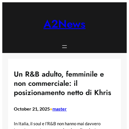
Skip
to
content
A2News
Un R&B adulto, femminile e
non commerciale: il
posizionamento netto di Khris
October 21, 2025
master
•
In Italia, il soul e l’R&B non hanno mai davvero