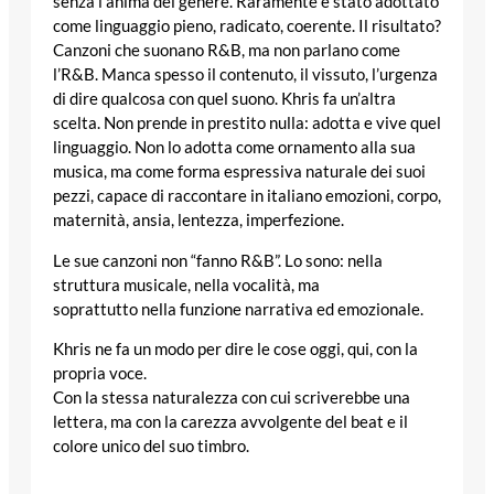
senza l’anima del genere. Raramente è stato adottato
come linguaggio pieno, radicato, coerente. Il risultato?
Canzoni che suonano R&B, ma non parlano come
l’R&B. Manca spesso il contenuto, il vissuto, l’urgenza
di dire qualcosa con quel suono. Khris fa un’altra
scelta. Non prende in prestito nulla: adotta e vive quel
linguaggio. Non lo adotta come ornamento alla sua
musica, ma come forma espressiva naturale dei suoi
pezzi, capace di raccontare in italiano emozioni, corpo,
maternità, ansia, lentezza, imperfezione.
Le sue canzoni non “fanno R&B”. Lo sono: nella
struttura musicale, nella vocalità, ma
soprattutto nella funzione narrativa ed emozionale.
Khris ne fa un modo per dire le cose oggi, qui, con la
propria voce.
Con la stessa naturalezza con cui scriverebbe una
lettera, ma con la carezza avvolgente del beat e il
colore unico del suo timbro.