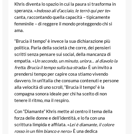
Khris diventa lo spazio in cui la paura si trasforma in
speranza. «
Indosso ali d’acciaio, le terrò qui per te
»
canta, raccontando quella capacità – tipicamente
femminile – di reggere il mondo proteggendo chi si
ama.
“Brucia il tempo” è invece la sua dichiarazione più
politica. Parla della società che corre, dei pensieri
scritti senza pensare sui social, della mancanza di
empatia. «
Un secondo, un minuto, un’ora… al diavolo la
fretta. Brucia il tempo sulla tua strada
.» È un invito a
prendersi tempo per capire cosa stiamo vivendo
davvero. In un’Italia che consuma contenuti e persone
alla velocità di uno scroll, “Brucia il tempo” è la
compagna sonora ideale per chi ha scelto di non
tenere il ritmo, ma il respiro.
Con “Diamante” Khris mette al centro il tema della
forza delle donne e dell’identità, e lo fa con una
scrittura limpida e affilata. «
Lei è diamante, il colore
rosso in un film bianco e nero
.» È una dedica