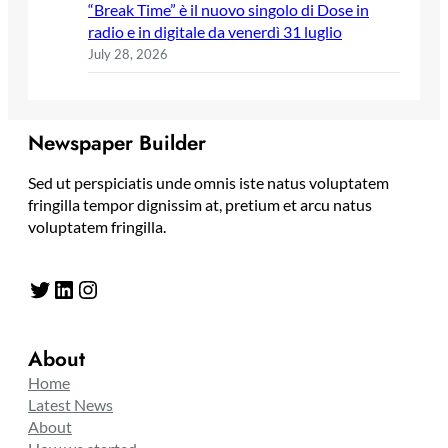
“Break Time” è il nuovo singolo di Dose in
radio e in digitale da venerdì 31 luglio
July 28, 2026
Newspaper Builder
Sed ut perspiciatis unde omnis iste natus voluptatem
fringilla tempor dignissim at, pretium et arcu natus
voluptatem fringilla.
Twitter
LinkedIn
Instagram
About
Home
Latest News
About