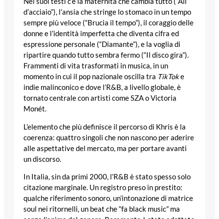
Nei suoi testi c’è la maternità che cambia tutto (“Ali
d’acciaio”), l’ansia che stringe lo stomaco in un tempo
sempre più veloce (“Brucia il tempo”), il coraggio delle
donne e l’identità imperfetta che diventa cifra ed
espressione personale (“Diamante”), e la voglia di
ripartire quando tutto sembra fermo (“Il disco gira”).
Frammenti di vita trasformati in musica, in un
momento in cui il pop nazionale oscilla tra
TikTok
e
indie malinconico e dove l’R&B, a livello globale, è
tornato centrale con artisti come SZA o Victoria
Monét.
L’elemento che più definisce il percorso di Khris è la
coerenza: quattro singoli che non nascono per aderire
alle aspettative del mercato, ma per portare avanti
un discorso.
In Italia, sin da primi 2000, l’R&B è stato spesso solo
citazione marginale. Un registro preso in prestito:
qualche riferimento sonoro, un’intonazione di matrice
soul nei ritornelli, un beat che “fa black music” ma