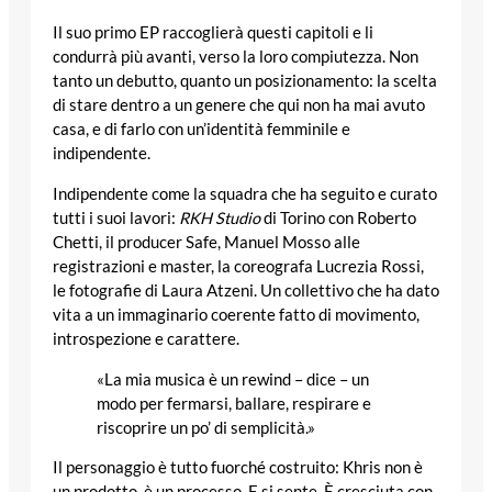
Il suo primo EP raccoglierà questi capitoli e li
condurrà più avanti, verso la loro compiutezza. Non
tanto un debutto, quanto un posizionamento: la scelta
di stare dentro a un genere che qui non ha mai avuto
casa, e di farlo con un’identità femminile e
indipendente.
Indipendente come la squadra che ha seguito e curato
tutti i suoi lavori:
RKH Studio
di Torino con Roberto
Chetti, il producer Safe, Manuel Mosso alle
registrazioni e master, la coreografa Lucrezia Rossi,
le fotografie di Laura Atzeni. Un collettivo che ha dato
vita a un immaginario coerente fatto di movimento,
introspezione e carattere.
«La mia musica è un rewind – dice – un
modo per fermarsi, ballare, respirare e
riscoprire un po’ di semplicità.»
Il personaggio è tutto fuorché costruito: Khris non è
un prodotto, è un processo. E si sente. È cresciuta con