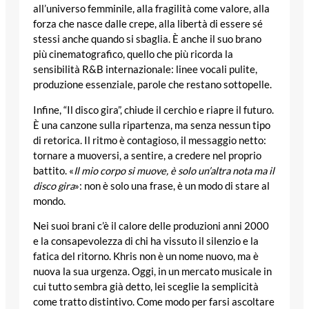
all’universo femminile, alla fragilità come valore, alla
forza che nasce dalle crepe, alla libertà di essere sé
stessi anche quando si sbaglia. È anche il suo brano
più cinematografico, quello che più ricorda la
sensibilità R&B internazionale: linee vocali pulite,
produzione essenziale, parole che restano sottopelle.
Infine, “Il disco gira”, chiude il cerchio e riapre il futuro.
È una canzone sulla ripartenza, ma senza nessun tipo
di retorica. Il ritmo è contagioso, il messaggio netto:
tornare a muoversi, a sentire, a credere nel proprio
battito. «
Il mio corpo si muove, è solo un’altra nota ma il
disco gira
»: non è solo una frase, è un modo di stare al
mondo.
Nei suoi brani c’è il calore delle produzioni anni 2000
e la consapevolezza di chi ha vissuto il silenzio e la
fatica del ritorno. Khris non è un nome nuovo, ma è
nuova la sua urgenza. Oggi, in un mercato musicale in
cui tutto sembra già detto, lei sceglie la semplicità
come tratto distintivo. Come modo per farsi ascoltare