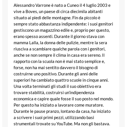
Alessandro Varrone è nato a Cuneo il 4 luglio 2003 e
vive a Boves, un paese di circa diecimila abitanti
situato ai piedi delle montagne. Fin da piccolo è
sempre stato abbastanza indipendente: i suoi genitori
gestiscono un magazzino edile e, proprio per questo,
erano spesso assenti. Durante il giorno stava con
mamma Lalla, la donna delle pulizie, mentre la sera
riusciva a scambiare qualche parola con i genitori,
anche se non sempre il clima in casa era sereno. Il
rapporto con la scuola non è mai stato semplice e,
forse, non ha mai sentito davvero il bisogno di
costruirne uno positivo. Durante gli anni delle
superiori ha cambiato quattro scuole in cinque anni.
Una volta terminati gli studi il suo obiettivo era
trovare stabilità, costruirsi un’indipendenza
economica e capire quale fosse il suo posto nel mondo.
Per questo ha iniziato a lavorare come muratore.
Durante le pause pranzo, lontano da casa, ha iniziato
a scrivere i suoi primi pezzi, utilizzando basi
strumentali trovate su YouTube. Ma non gli bastava.