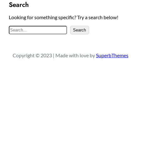
Search
Looking for something specific? Try a search below!
S
Search
e
a
r
Copyright © 2023 | Made with love by
SuperbThemes
c
h