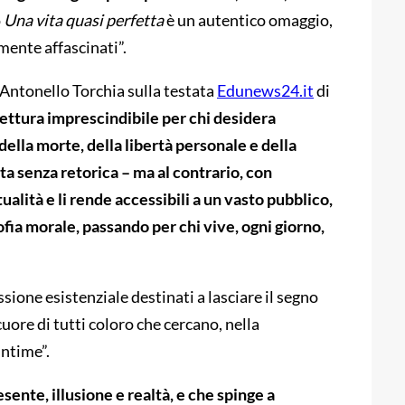
o
Una vita quasi perfetta
è un autentico omaggio,
amente affascinati”.
 Antonello Torchia sulla testata
Edunews24.it
di
lettura imprescindibile per chi desidera
 della morte, della libertà personale e della
nta senza retorica – ma al contrario, con
tualità e li rende accessibili a un vasto pubblico,
sofia morale, passando per chi vive, ogni giorno,
sione esistenziale destinati a lasciare il segno
cuore di tutti coloro che cercano, nella
intime”.
sente, illusione e realtà, e che spinge a