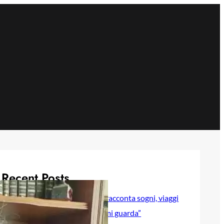
Recent Posts
Selly baby modella Italia racconta sogni, viaggi
e sentimenti in “Luna lei mi guarda”