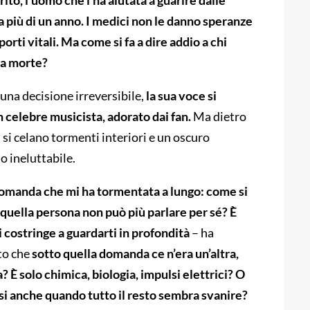
to, l’uomo che l’ha aiutata a guarire dalle
da più di un anno. I medici non le danno speranze
orti vitali. Ma come si fa a dire addio a chi
la morte?
una decisione irreversibile,
la sua voce si
n celebre musicista, adorato dai fan.
Ma dietro
 si celano tormenti interiori e un oscuro
 ineluttabile.
omanda che mi ha tormentata a lungo: come si
quella persona non può più parlare per sé? È
i costringe a guardarti in profondità
– ha
ito che
sotto quella domanda ce n’era un’altra,
? È solo chimica, biologia, impulsi elettrici? O
ssi anche quando tutto il resto sembra svanire?