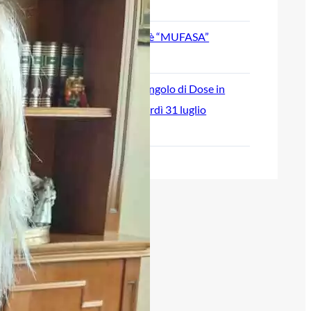
August 5, 2026
SVOSIL: il nuovo singolo è “MUFASA”
July 30, 2026
“Break Time” è il nuovo singolo di Dose in
radio e in digitale da venerdì 31 luglio
July 28, 2026