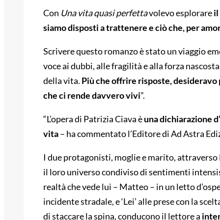
Con
Una vita quasi perfetta
volevo esplorare
i
siamo disposti a trattenere e ciò che, per amo
Scrivere questo romanzo è stato un viaggio emo
voce ai dubbi, alle fragilità e alla forza nasco
della vita.
Più che offrire risposte, desideravo 
che ci rende davvero vivi
”.
“L’opera di Patrizia Ciava è
una dichiarazione d’
vita
– ha commentato l’Editore di Ad Astra Ediz
I due protagonisti, moglie e marito, attraverso 
il loro universo condiviso di sentimenti intens
realtà che vede lui – Matteo – in un letto d’osp
incidente stradale, e ‘Lei’ alle prese con la scel
di staccare la spina, conducono il lettore a
inter