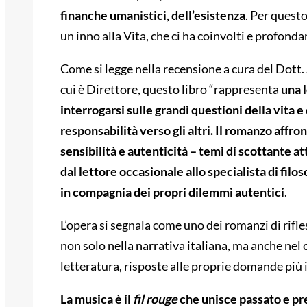
finanche umanistici, dell’esistenza
. Per quest
un inno alla Vita, che ci ha coinvolti e profond
Come si legge nella recensione a cura del Dott.
cui è Direttore, questo libro “rappresenta
una 
interrogarsi sulle grandi questioni della vita e
responsabilità verso gli altri. Il romanzo affro
sensibilità e autenticità – temi di scottante at
dal lettore occasionale allo specialista di filo
in compagnia dei propri dilemmi autentici
.
L’opera si segnala come uno dei romanzi di rifles
non solo nella narrativa italiana, ma anche nel 
letteratura, risposte alle proprie domande più 
La musica è il
fil rouge
che unisce passato e pre