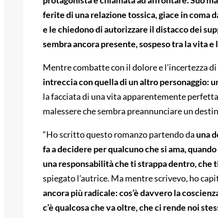
protagonista è chiamata ad affrontare. Suo mari
ferite di una relazione tossica, giace in coma 
e le chiedono di autorizzare il distacco dei supp
sembra ancora presente, sospeso tra la vita e 
Mentre combatte con il dolore e l’incertezza di 
intreccia con quella di un altro personaggio: u
la facciata di una vita apparentemente perfetta
malessere che sembra preannunciare un destino
“Ho scritto questo romanzo partendo da
una d
fa a decidere per qualcuno che si ama, quando 
una responsabilità che ti strappa dentro, che t
spiegato l’autrice. Ma mentre scrivevo, ho cap
ancora più radicale: cos’è davvero la coscienza
c’è qualcosa che va oltre, che ci rende noi ste