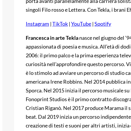
porta avanti parallelamente alla carriera solist
singoli Filo rosso e Lettera. Con Tekla, i bran
Instagram
|
TikTok
|
YouTube
|
Spotify
Francesca in arte Tekla
nasce nel giugno del ’9
appassionata di poesia e musica. All’età di dodi
2006: il primo palco e la prima esperienza tele
curiosità nell’approfondire questo percorso. V
è lo stimolo ad avviare un percorso di studio ca
americana Irene Robbins. Nel 2014 pubblica in
Sporca. Nel 2015 inizia il percorso musicale su 
Fonoprint Studios è il primo contratto discogra
Cristian Riganò. Nel 2017 produce Marama il s
beat. Dal 2019 inizia un percorso indipendent
creazione di testi e suoni per altri artisti, inizi