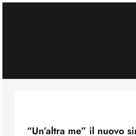
Skip
to
content
“Un’altra me” il nuovo si