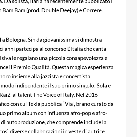
a. Da solista, Ilaria ha recentemente pubblicato i
i Eh Bam Bam (prod. Double Deejay) e Correre.
4 a Bologna. Sin da giovanissima si dimostra
ci anni partecipa al concorso L’Italia che canta
visiva le regalano una piccola consapevolezza e
ince il Premio Qualità. Questa magica esperienza
noro insieme alla jazzista e concertista
 modo indipendente il suo primo singolo: Sola e
Rai2, al talent The Voice of Italy. Nel 2016
fico con cui Tekla pubblica “Via”, brano curato da
uo primo album con influenza afro-pop e afro-
e di autoproduzione, che comprende include la
a così diverse collaborazioni in veste di autrice.