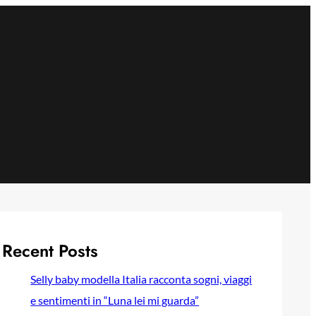
Recent Posts
Selly baby modella Italia racconta sogni, viaggi
e sentimenti in “Luna lei mi guarda”