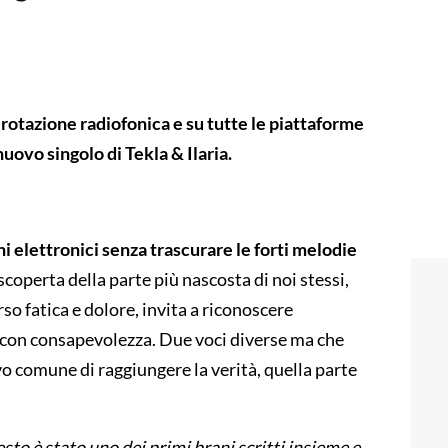
rotazione radiofonica e su tutte le piattaforme
nuovo singolo di Tekla & Ilaria.
i elettronici senza trascurare le forti melodie
scoperta della parte più nascosta di noi stessi,
so fatica e dolore, invita a riconoscere
 con consapevolezza. Due voci diverse ma che
vo comune di raggiungere la verità, quella parte
sto è stato uno dei primi brani scritti insieme e