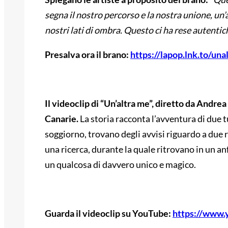
segna il nostro percorso e la nostra unione, un
nostri lati di ombra. Questo ci ha rese autentiche
Presalva ora il brano:
https://lapop.lnk.to/un
Il videoclip di “Un’altra me”, diretto da Andrea
Canarie.
La storia racconta l’avventura di due tu
soggiorno, trovano degli avvisi riguardo a due 
una ricerca, durante la quale ritrovano in un anf
un qualcosa di davvero unico e magico.
Guarda il videoclip su YouTube:
https://www