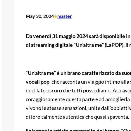
•
May 30, 2024
master
Da venerdì 31 maggio 2024 sarà disponibile in 
di streaming digitale “Un’altra me” (LaPOP), il 
“Un’altra me” è un brano caratterizzato da suon
vocali pop
, che racconta un viaggio intimo alla 
quel lato oscuro che tutti possediamo. Attraver
coraggiosamente questa parte e ad accoglierla
vivono le stesse sensazioni, unite dall’obbietti
di loro talmente autentica che quasi spaventa.
Spiegano le artiste a proposito del brano:
“Que