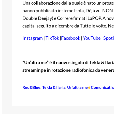
Una collaborazione dalla quale è nato un proget
hanno pubblicato insieme Isola, Déjà vu, NON
Double Deejay) e Correre firmati LaPOP. A nove
capita, seguito a dicembre da Tutte le volte. N
Instagram
|
TikTok
|
Facebook
|
YouTube
|
Spoti
“Un’altra me” è il nuovo singolo di Tekla & Ilari
streaming e in rotazione radiofonica da vener
•
Red&Blue
, 
Tekla & Ilaria
, 
Un’altra me
Comunicati 