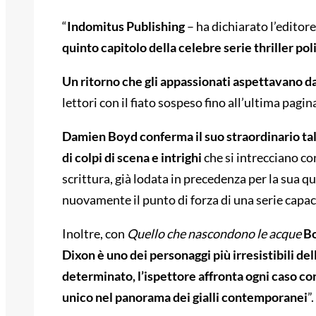
“
Indomitus Publishing
– ha dichiarato l’editor
quinto capitolo della celebre serie thriller po
Un ritorno che gli appassionati aspettavano da
lettori con il fiato sospeso fino all’ultima pagin
Damien Boyd conferma il suo straordinario tal
di colpi di scena e intrighi
che si intrecciano con
scrittura, già lodata in precedenza per la sua qual
nuovamente il punto di forza di una serie capace
Inoltre, con
Quello che nascondono le acque
Bo
Dixon è uno dei personaggi più irresistibili del
determinato, l’ispettore affronta ogni caso c
unico nel panorama dei gialli contemporanei
”.