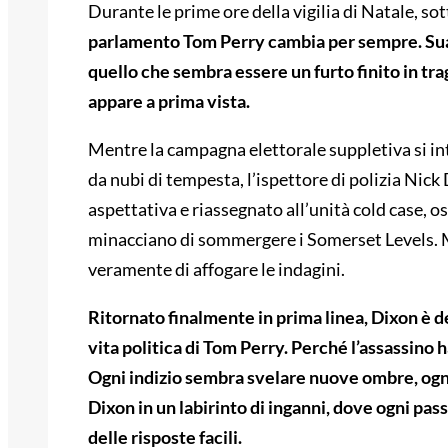
Durante le prime ore della vigilia di Natale, so
parlamento Tom Perry cambia per sempre. Sua 
quello che sembra essere un furto finito in tra
appare a prima vista.
Mentre la campagna elettorale suppletiva si int
da nubi di tempesta, l’ispettore di polizia Ni
aspettativa e riassegnato all’unità cold case, o
minacciano di sommergere i Somerset Levels. Ma
veramente di affogare le indagini.
Ritornato finalmente in prima linea, Dixon è d
vita politica di Tom Perry. Perché l’assassino 
Ogni indizio sembra svelare nuove ombre, ogn
Dixon in un labirinto di inganni, dove ogni pass
delle risposte facili.