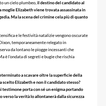
tto un cielo plumbeo,
il destino del candidato al
moglie Elizabeth viene trovata assassinata in
gedia. Ma la scena del crimine cela più di quanto
ensifica e le festività natalizie vengono oscurate
ck Dixon, temporaneamente relegato in
sserva da lontano le piogge incessanti che
 è l’ondata di segreti e bugie che rischia
eterminato a scavare oltre la superficie della
ha scelto Elizabeth e non il candidato stesso?
i testimone porta con sé un enigma portando
o verso la verità lo allontanerà dalla sicurezza