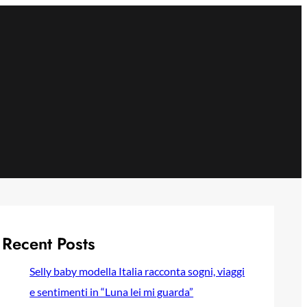
Recent Posts
Selly baby modella Italia racconta sogni, viaggi
e sentimenti in “Luna lei mi guarda”