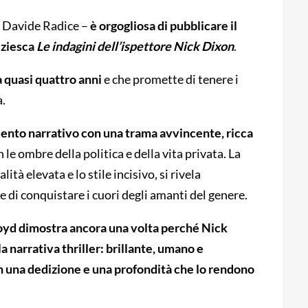
e Davide Radice –
è orgogliosa di pubblicare il
liziesca
Le indagini dell’ispettore Nick Dixon
.
 quasi quattro anni
e che promette di tenere i
a.
ento narrativo con una trama avvincente, ricca
 le ombre della politica e della vita privata. La
ità elevata e lo stile incisivo, si rivela
 di conquistare i cuori degli amanti del genere.
yd dimostra ancora una volta perché Nick
la narrativa thriller: brillante, umano e
on una dedizione e una profondità che lo rendono