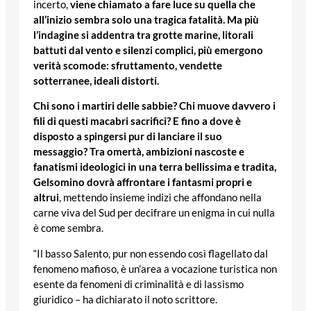
incerto,
viene chiamato a fare luce su quella che
all’inizio sembra solo una tragica fatalità. Ma più
l’indagine si addentra tra grotte marine, litorali
battuti dal vento e silenzi complici, più emergono
verità scomode: sfruttamento, vendette
sotterranee, ideali distorti.
Chi sono i martiri delle sabbie? Chi muove davvero i
fili di questi macabri sacrifici? E fino a dove è
disposto a spingersi pur di lanciare il suo
messaggio?
Tra omertà, ambizioni nascoste e
fanatismi ideologici in una terra bellissima e tradita,
Gelsomino dovrà affrontare i fantasmi propri e
altrui
, mettendo insieme indizi che affondano nella
carne viva del Sud per decifrare un enigma in cui nulla
è come sembra.
“Il basso Salento, pur non essendo così flagellato dal
fenomeno mafioso, è un’area a vocazione turistica non
esente da fenomeni di criminalità e di lassismo
giuridico – ha dichiarato il noto scrittore.