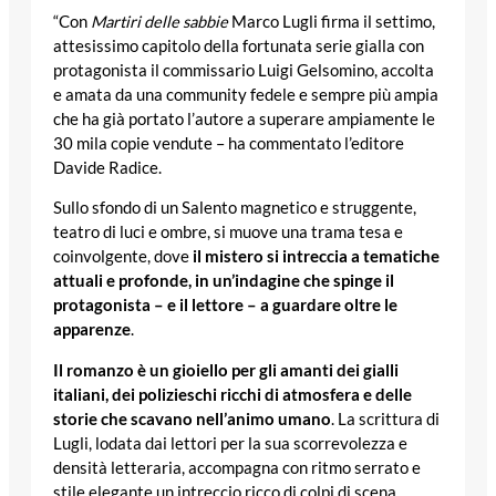
“Con
Martiri delle sabbie
Marco Lugli firma il settimo,
attesissimo capitolo della fortunata serie gialla con
protagonista il commissario Luigi Gelsomino, accolta
e amata da una community fedele e sempre più ampia
che ha già portato l’autore a superare ampiamente le
30 mila copie vendute – ha commentato l’editore
Davide Radice.
Sullo sfondo di un Salento magnetico e struggente,
teatro di luci e ombre, si muove una trama tesa e
coinvolgente, dove
il mistero si intreccia a tematiche
attuali e profonde, in un’indagine che spinge il
protagonista – e il lettore – a guardare oltre le
apparenze
.
Il romanzo è un gioiello per gli amanti dei gialli
italiani, dei polizieschi ricchi di atmosfera e delle
storie che scavano nell’animo umano
. La scrittura di
Lugli, lodata dai lettori per la sua scorrevolezza e
densità letteraria, accompagna con ritmo serrato e
stile elegante un intreccio ricco di colpi di scena,