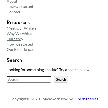
About
How we started
Contact
Resources
Meet Our Writers
Why We Write
Our Story
How we started
Our Experience
Search
Looking for something specific? Try a search below!
S
Search
e
a
r
Copyright © 2023 | Made with love by
SuperbThemes
c
h