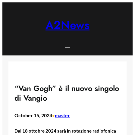
Skip
to
content
A2News
“Van Gogh” è il nuovo singolo
di Vangio
October 15, 2024
master
•
Dal 18 ottobre 2024 sarà in rotazione radiofonica