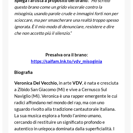
Spiega l’artista a proposito del brano:
“Ho scritto
questo brano come un grido viscerale contro la
misoginia, usando parole crude e immagini forti non per
scioccare, ma per smascherare una realtà troppo spesso
ignorata. È il mio modo di denunciare, resistere e dire
che non accetto più il silenzio.”
Presalva ora il brano:
https://saifam.lnk.to/vdv_misoginia
Biografia
Veronica Del Vecchio,
in arte
VDV
, è nata e cresciuta
a Zibido San Giacomo (Mi) e vive a Cernusco Sul
Naviglio (Mi). Veronica è una rapper emergente le cui
radici affondano nel mondo del rap, ma con uno
sguardo rivolto alla tradizione cantautorale italiana.
La sua musica esplora a fondo l’animo umano,
cercando di restituire un significato profondo e
autentico in un’epoca dominata dalla superficialità. I