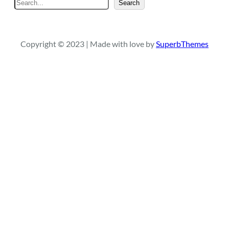
S
Search
e
a
r
Copyright © 2023 | Made with love by
SuperbThemes
c
h