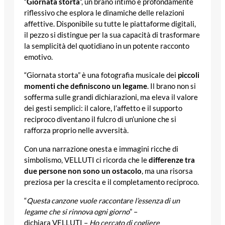
“
Giornata storta
“, un brano intimo e profondamente
riflessivo che esplora le dinamiche delle relazioni
affettive. Disponibile su tutte le piattaforme digitali,
il pezzo si distingue per la sua capacità di trasformare
la semplicità del quotidiano in un potente racconto
emotivo.
“Giornata storta” è una fotografia musicale dei
piccoli
momenti che definiscono un legame
. Il brano non si
sofferma sulle grandi dichiarazioni, ma eleva il valore
dei gesti semplici: il calore, l’affetto e il supporto
reciproco diventano il fulcro di un’unione che si
rafforza proprio nelle avversità.
Con una narrazione onesta e immagini ricche di
simbolismo,
VELLUTI
ci ricorda che le
differenze tra
due persone non sono un ostacolo
, ma una risorsa
preziosa per la crescita e il completamento reciproco.
“
Questa canzone vuole raccontare l’essenza di un
legame che si rinnova ogni giorno
” –
dichiara
VELLUTI
–
Ho cercato di cogliere