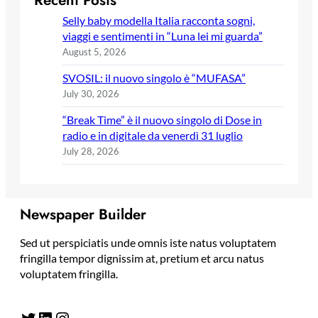
Recent Posts
Selly baby modella Italia racconta sogni,
viaggi e sentimenti in “Luna lei mi guarda”
August 5, 2026
SVOSIL: il nuovo singolo è “MUFASA”
July 30, 2026
“Break Time” è il nuovo singolo di Dose in
radio e in digitale da venerdì 31 luglio
July 28, 2026
Newspaper Builder
Sed ut perspiciatis unde omnis iste natus voluptatem
fringilla tempor dignissim at, pretium et arcu natus
voluptatem fringilla.
Twitter
LinkedIn
Instagram