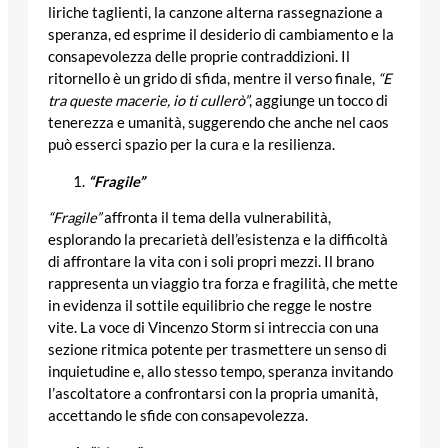
liriche taglienti, la canzone alterna rassegnazione a
speranza, ed esprime il desiderio di cambiamento e la
consapevolezza delle proprie contraddizioni. Il
ritornello è un grido di sfida, mentre il verso finale,
“E
tra queste macerie, io ti cullerò”
, aggiunge un tocco di
tenerezza e umanità, suggerendo che anche nel caos
può esserci spazio per la cura e la resilienza.
“Fragile”
“Fragile”
affronta il tema della vulnerabilità,
esplorando la precarietà dell’esistenza e la difficoltà
di affrontare la vita con i soli propri mezzi. Il brano
rappresenta un viaggio tra forza e fragilità, che mette
in evidenza il sottile equilibrio che regge le nostre
vite. La voce di Vincenzo Storm si intreccia con una
sezione ritmica potente per trasmettere un senso di
inquietudine e, allo stesso tempo, speranza invitando
l’ascoltatore a confrontarsi con la propria umanità,
accettando le sfide con consapevolezza.