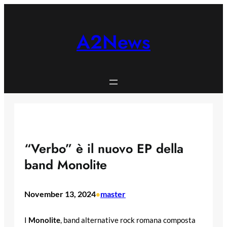
Skip
to
content
A2News
“Verbo” è il nuovo EP della
band Monolite
November 13, 2024
master
•
I
Monolite
, band alternative rock romana composta