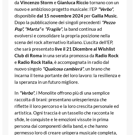
da
Vincenzo Storm
e
Gianluca Riccio
tornano con un
nuovo e ambizioso progetto musicale: l’EP
“Verbo”
,
disponibile
dal 15 novembre 2024
per
Gallia Music
.
Dopo la pubblicazione dei singoli precedenti
“Pezzo
Pop”, “Marta”
e
“Fragile”
, la band continua ad
evolversi e consolidare la propria posizione nella
scena del rock alternativo italiano. L’uscita dell’EP,
che sarà presentato
live il 21 Dicembre al Wishlist
Club di Roma
in una serata promossa da
Radio Rock
e
Radio Rock Italia
, è accompagnata in radio dal
nuovo singolo
“Qualcosa cambierà”
, un brano che
incarna il tema portante del loro lavoro: la resilienza e
la speranza in un futuro migliore.
In
“Verbo”
, i Monolite offrono più di una semplice
raccolta di brani: presentano un’esperienza che
riflette il loro percorso e la loro crescita personale ed
artistica. Ogni traccia è un tassello che racconta le
sfide, le conquiste e le emozioni vissute in prima
persona dai componenti della band, e che hanno
permesso loro di creare un’opera musicale completa,