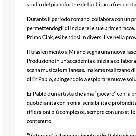
studio del pianoforte e della chitarra frequen
Durante il periodo romano, collabora con un pro
permettendogli di incidere le sue prime tracce.
Primo Ciak, esibendosi in diversi live nella pro
Il trasferimento a Milano segna una nuova fase pe
Produzione in un’accademia e inizia a collabora
scena musicale milanese. Insieme realizzano div
di Er Pablo, spingendolo a esplorare nuove soluz
Er Pablo è un artista che ama “giocare” con la p
quotidianità con ironia, sensibilità e profondit
riflessioni più complesse, sempre con uno stil
contenuto.
“Veterano” è il nuovo singolo di Er Pablo dispo