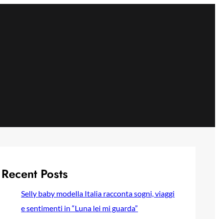
Recent Posts
Selly baby modella Italia racconta sogni, viaggi
e sentimenti in “Luna lei mi guarda”