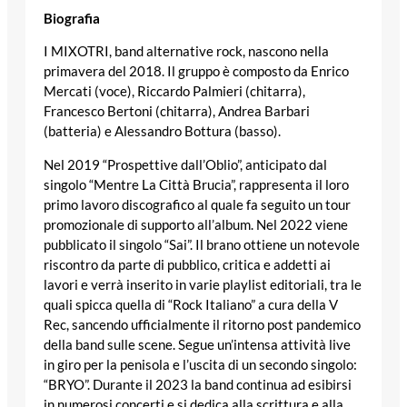
Biografia
I MIXOTRI, band alternative rock, nascono nella
primavera del 2018. Il gruppo è composto da Enrico
Mercati (voce), Riccardo Palmieri (chitarra),
Francesco Bertoni (chitarra), Andrea Barbari
(batteria) e Alessandro Bottura (basso).
Nel 2019 “Prospettive dall’Oblio”, anticipato dal
singolo “Mentre La Città Brucia”, rappresenta il loro
primo lavoro discografico al quale fa seguito un tour
promozionale di supporto all’album. Nel 2022 viene
pubblicato il singolo “Sai”. Il brano ottiene un notevole
riscontro da parte di pubblico, critica e addetti ai
lavori e verrà inserito in varie playlist editoriali, tra le
quali spicca quella di “Rock Italiano” a cura della V
Rec, sancendo ufficialmente il ritorno post pandemico
della band sulle scene. Segue un’intensa attività live
in giro per la penisola e l’uscita di un secondo singolo:
“BRYO”. Durante il 2023 la band continua ad esibirsi
in numerosi concerti e si dedica alla scrittura e alla