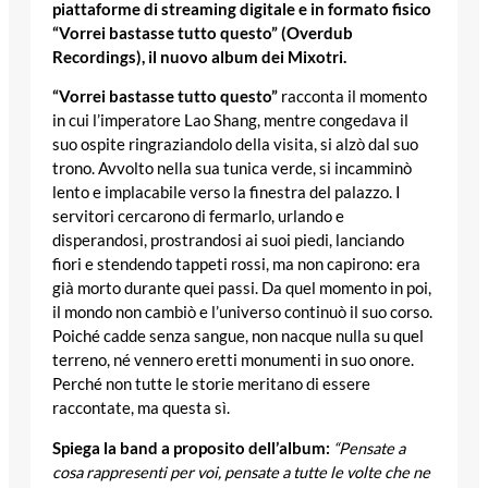
piattaforme di streaming digitale e in formato fisico
“Vorrei bastasse tutto questo” (Overdub
Recordings), il nuovo album dei Mixotri.
“Vorrei bastasse tutto questo”
racconta il momento
in cui l’imperatore Lao Shang, mentre congedava il
suo ospite ringraziandolo della visita, si alzò dal suo
trono. Avvolto nella sua tunica verde, si incamminò
lento e implacabile verso la finestra del palazzo. I
servitori cercarono di fermarlo, urlando e
disperandosi, prostrandosi ai suoi piedi, lanciando
fiori e stendendo tappeti rossi, ma non capirono: era
già morto durante quei passi. Da quel momento in poi,
il mondo non cambiò e l’universo continuò il suo corso.
Poiché cadde senza sangue, non nacque nulla su quel
terreno, né vennero eretti monumenti in suo onore.
Perché non tutte le storie meritano di essere
raccontate, ma questa sì.
Spiega la band a proposito dell’album:
“Pensate a
cosa rappresenti per voi, pensate a tutte le volte che ne