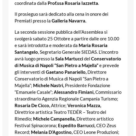
coordinata dalla
Prof.ssa Rosaria Iazzetta
.
Il prosieguo sarà dedicato alla cena in onore dei
Premiati presso la
Galleria Navarra.
La seconda sessione pubblica dell’Assemblea si
svolgerà sabato 25 Ottobre a partire dalle ore 10.00
e sarà introdotta e moderata da
Maria Rosaria
Santangelo
, Segretario Generale SIEDAS. L’incontro
avrà luogo presso la
Sala Martucci
del
Conservatorio
di Musica di Napoli “San Pietro a Majella”
e prevede
gli interventi di
Gaetano Panariello,
Direttore
Conservatorio di Musica di Napoli “San Pietro a
Majella”;
Michele Nastri,
Presidente Fondazione
“Emanuele Casale”;
Alessandro Fimiani,
Commissario
straordinario Agenzia Regionale Campania Turismo;
Rosaria De Cicco,
Attrice;
Veronica Mazza,
Direttrice artistica Teatro TEDÉR – Teatro del
Rimedio;
Michele Campanella,
Direttore artistico
Festival Spinacorona;
Espedito Barrucci,
CEO Zeus
Record;
Melania D’Agostino,
CEO Leone Produzioni;