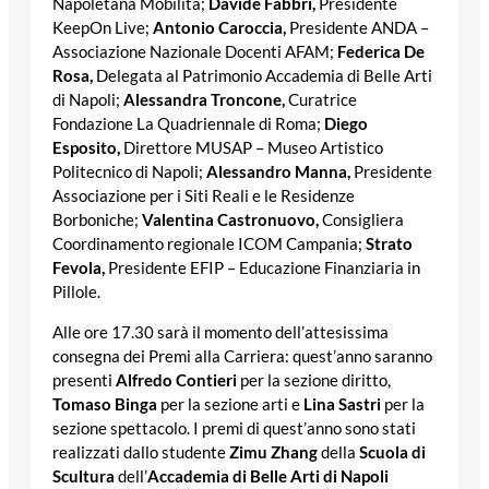
Napoletana Mobilità;
Davide Fabbri,
Presidente
KeepOn Live;
Antonio Caroccia,
Presidente ANDA –
Associazione Nazionale Docenti AFAM;
Federica De
Rosa,
Delegata al Patrimonio Accademia di Belle Arti
di Napoli;
Alessandra Troncone,
Curatrice
Fondazione La Quadriennale di Roma;
Diego
Esposito,
Direttore MUSAP – Museo Artistico
Politecnico di Napoli;
Alessandro Manna,
Presidente
Associazione per i Siti Reali e le Residenze
Borboniche;
Valentina Castronuovo,
Consigliera
Coordinamento regionale ICOM Campania;
Strato
Fevola,
Presidente EFIP – Educazione Finanziaria in
Pillole.
Alle ore 17.30 sarà il momento dell’attesissima
consegna dei Premi alla Carriera: quest’anno saranno
presenti
Alfredo Contieri
per la sezione diritto,
Tomaso Binga
per la sezione arti e
Lina Sastri
per la
sezione spettacolo. I premi di quest’anno sono stati
realizzati dallo studente
Zimu
Zhang
della
Scuola di
Scultura
dell’
Accademia di Belle Arti di Napoli