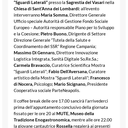
“Sguardi Laterali”
presso la
Sagrestia del Vasari
nella
Chiesa di Sant’Anna dei Lombardi:
all’evento
interverranno
Maria Somma
, Direttore Generale
Ufficio speciale Autorità di Gestione Fondo Sociale
Europeo – Autorità responsabile Piano per lo Sviluppo
e la Coesione;
Pietro Buono,
Dirigente di Settore
Direzione Generale “Tutela della Salute e
Coordinamento del SSR” Regione Campania;
Massimo Di Gennaro,
Direttore Innovazione
Logistica Integrata, Sanità Digitale So.Re.Sa.;
Carmela Bravaccio,
Curatrice Scientifica Mostra
“Sguardi Laterali”;
Fabio Dell’Aversana,
Curatore
artistico della Mostra “Sguardi Laterali”;
Francesco
di Nocera,
Psicologo;
Mario Sicignano,
Presidente
Cooperativa sociale ParteNeapolis.
Il coffee break delle ore 17.00 sancirà l’arrivederci
prima dell’appuntamento conclusivo della giornata
fissato per le ore 20 al
MUTE, Museo della
Tradizione Enogastronomica,
mentre alle ore 22.00
la giovane cantautrice
Rossella
regalerà ai presenti