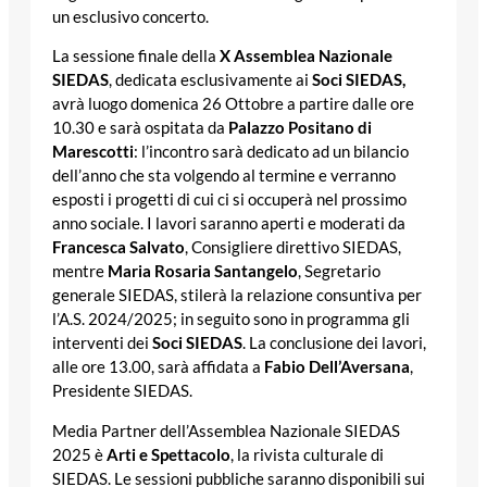
un esclusivo concerto.
La sessione finale della
X Assemblea Nazionale
SIEDAS
, dedicata esclusivamente ai
Soci SIEDAS,
avrà luogo domenica 26 Ottobre a partire dalle ore
10.30 e sarà ospitata da
Palazzo Positano di
Marescotti
: l’incontro sarà dedicato ad un bilancio
dell’anno che sta volgendo al termine e verranno
esposti i progetti di cui ci si occuperà nel prossimo
anno sociale. I lavori saranno aperti e moderati da
Francesca Salvato
, Consigliere direttivo SIEDAS,
mentre
Maria Rosaria Santangelo
, Segretario
generale SIEDAS, stilerà la relazione consuntiva per
l’A.S. 2024/2025; in seguito sono in programma gli
interventi dei
Soci SIEDAS
. La conclusione dei lavori,
alle ore 13.00, sarà affidata a
Fabio Dell’Aversana
,
Presidente SIEDAS.
Media Partner dell’Assemblea Nazionale SIEDAS
2025 è
Arti e Spettacolo
, la rivista culturale di
SIEDAS. Le sessioni pubbliche saranno disponibili sui