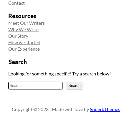
Contact
Resources
Meet Our Writers
Why We Write
Our Story
How we started
Our Experience
Search
Looking for something specific? Try a search below!
S
Search
e
a
r
Copyright © 2023 | Made with love by
SuperbThemes
c
h