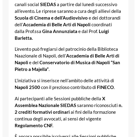
canali social
SIEDAS
a partire dal lunedì successivo
all’evento
.
Le riprese saranno a cura degli allievi della
Scuola di Cinema e dell’Audiovisivo
e dei dottorandi
dell’
Accademia di Belle Arti di Napoli
coordinati
dalla Prof.ssa
Gina Annunziata
e dal Prof.
Luigi
Barletta.
L’evento può fregiarsi del patrocinio della Biblioteca
Naazionale di Napoli, dell’
Accademia di Belle Arti di
Napoli
e del
Conservatorio di Musica di Napoli “San
Pietro a Majella”
.
L’iniziativa si inserisce nell’ambito delle attività di
Napoli 2500
con il prezioso contributo di
FINECO
.
Ai partecipanti alle Sessioni pubbliche della
X
Assemblea Nazionale SIEDAS
saranno riconosciuti
n.
2 crediti formativi ordinari
ai fini della formazione
continua degli avvocati, ai sensi del vigente
Regolamento CNF.
È ancora possibile iscriversi alle Sessioni pubbliche