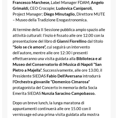
Francesco Marchese,
Label Manager FDAM
; Angelo
Grimaldi,
CEO Crocopie;
Ludovica Caniparoli,
Project Manager;
Diego Minutaglio,
Direttore MUTE
– Museo della Tradizione Enogastronomica.
Al termine della II Sessione pubblica ampio spazio alle
attività culturali: l’inzio è fissato alle ore 12.00 con la
presentazione del libro di
Gianni Fiorellino
dal titolo
“Solo se c’e amore”,
cui seguirà un intervento
dell’autore
,
mentre alle ore 12:30 i presenti
effettueranno una visita guidata alla
Biblioteca e al
Museo del Conservatorio di Musica di Napoli “San
Pietro a Majella”.
Successivamente, alle ore 13.00, il
Presidente SIEDAS
Fabio Dell’Aversana
introdurrà
l’Orchestra giovanile “Domenico Cimarosa”
protagonista del Concerto in memoria della Socia
Emerita SIEDAS
Nunzia Saracino Campobasso.
Dopo un breve lunch, la lunga maratona di
appuntamenti continuerà alle ore 15.00 con il
vernissage ed una prima visita guidata alla mostra