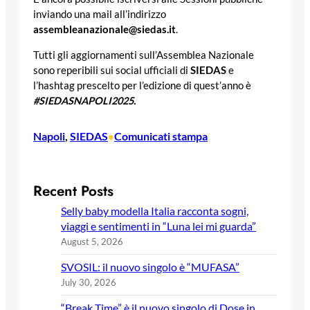
inviando una mail all’indirizzo
assembleanazionale@siedas.it
.
Tutti gli aggiornamenti sull’Assemblea Nazionale
sono reperibili sui social ufficiali di
SIEDAS
e
l’hashtag prescelto per l’edizione di quest’anno è
#SIEDASNAPOLI2025.
Napoli
, 
SIEDAS
Comunicati stampa
•
Recent Posts
Selly baby modella Italia racconta sogni,
viaggi e sentimenti in “Luna lei mi guarda”
August 5, 2026
SVOSIL: il nuovo singolo è “MUFASA”
July 30, 2026
“Break Time” è il nuovo singolo di Dose in