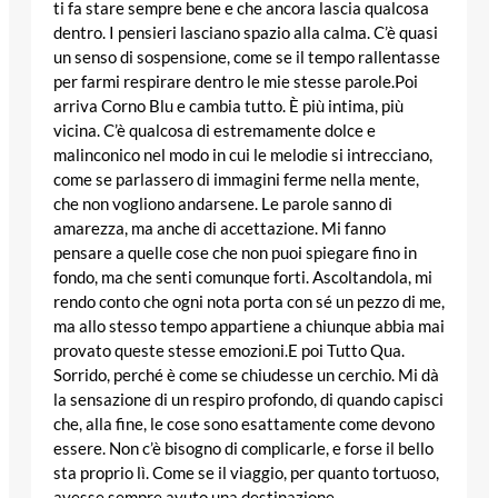
ti fa stare sempre bene e che ancora lascia qualcosa
dentro. I pensieri lasciano spazio alla calma. C’è quasi
un senso di sospensione, come se il tempo rallentasse
per farmi respirare dentro le mie stesse parole.Poi
arriva Corno Blu e cambia tutto. È più intima, più
vicina. C’è qualcosa di estremamente dolce e
malinconico nel modo in cui le melodie si intrecciano,
come se parlassero di immagini ferme nella mente,
che non vogliono andarsene. Le parole sanno di
amarezza, ma anche di accettazione. Mi fanno
pensare a quelle cose che non puoi spiegare ﬁno in
fondo, ma che senti comunque forti. Ascoltandola, mi
rendo conto che ogni nota porta con sé un pezzo di me,
ma allo stesso tempo appartiene a chiunque abbia mai
provato queste stesse emozioni.E poi Tutto Qua.
Sorrido, perché è come se chiudesse un cerchio. Mi dà
la sensazione di un respiro profondo, di quando capisci
che, alla ﬁne, le cose sono esattamente come devono
essere. Non c’è bisogno di complicarle, e forse il bello
sta proprio lì. Come se il viaggio, per quanto tortuoso,
avesse sempre avuto una destinazione