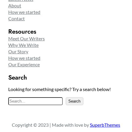
About
How we started
Contact
Resources
Meet Our Writers
Why We Write
Our Story
How we started
Our Experience
Search
Looking for something specific? Try a search below!
S
Search
e
a
r
Copyright © 2023 | Made with love by
SuperbThemes
c