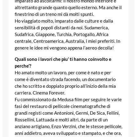
imparato ad ascoltarmi: il nostro mondo interiore è
altrettanto grande quanto quello esterno. Ma anche il
finestrino di un treno mi dà molti spunti.
Ho viaggiato molto, imparato dalle culture e dalla
sensibilità di popoli distanti da noi. Sudamerica,
Sudafrica, Giappone, Turchia, Portogallo, Africa
centrale, Centroamerica, Australia, i miei preferiti. In
genere le idee mi vengono appena l’aereo decolla!
Quali sono i lavori che piu’ ti hanno coinvolto e
perche’?
Ho amato molto un lavoro, per come è nato e per
come è diventato strada facendo, un documentario
che ho scritto e doppiato proprio all’inizio della mia
carriera. Cinema Forever.
Fu commissionato da Medusa film per seguire le varie
fasi del restauro di pellicole cinematografiche di
grandi registi come Antonioni, Germi, De Sica, Fellini,
Rossellini, Lattuada e molti altri, da parte di un
anziano artigiano, Enzo Verzini, che le stesse pellicole,
anni addietro, aveva sviluppato e stampato, e che ora,