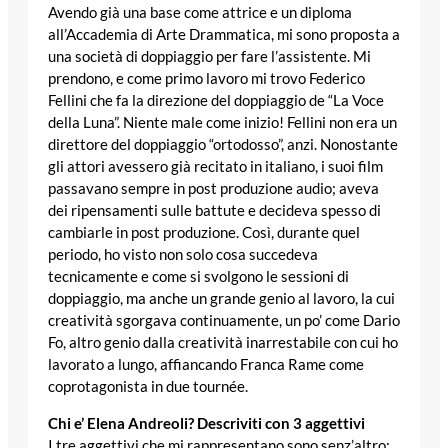
Avendo già una base come attrice e un diploma
all’Accademia di Arte Drammatica, mi sono proposta a
una società di doppiaggio per fare l’assistente. Mi
prendono, e come primo lavoro mi trovo Federico
Fellini che fa la direzione del doppiaggio de “La Voce
della Luna”. Niente male come inizio! Fellini non era un
direttore del doppiaggio “ortodosso”, anzi. Nonostante
gli attori avessero già recitato in italiano, i suoi film
passavano sempre in post produzione audio; aveva
dei ripensamenti sulle battute e decideva spesso di
cambiarle in post produzione. Così, durante quel
periodo, ho visto non solo cosa succedeva
tecnicamente e come si svolgono le sessioni di
doppiaggio, ma anche un grande genio al lavoro, la cui
creatività sgorgava continuamente, un po’ come Dario
Fo, altro genio dalla creatività inarrestabile con cui ho
lavorato a lungo, affiancando Franca Rame come
coprotagonista in due tournée.
Chi e’ Elena Andreoli? Descriviti con 3 aggettivi
I tre aggettivi che mi rappresentano sono senz’altro: