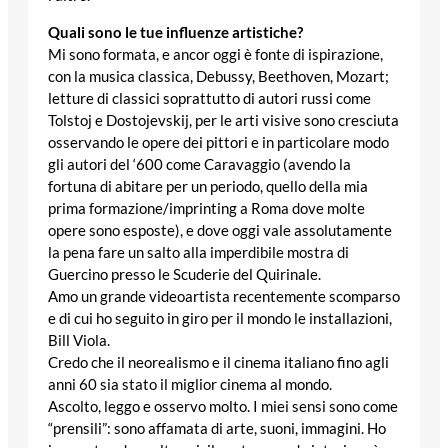
Quali sono le tue influenze artistiche?
Mi sono formata, e ancor oggi è fonte di ispirazione,
con la musica classica, Debussy, Beethoven, Mozart;
letture di classici soprattutto di autori russi come
Tolstoj e Dostojevskij, per le arti visive sono cresciuta
osservando le opere dei pittori e in particolare modo
gli autori del ‘600 come Caravaggio (avendo la
fortuna di abitare per un periodo, quello della mia
prima formazione/imprinting a Roma dove molte
opere sono esposte), e dove oggi vale assolutamente
la pena fare un salto alla imperdibile mostra di
Guercino presso le Scuderie del Quirinale.
Amo un grande videoartista recentemente scomparso
e di cui ho seguito in giro per il mondo le installazioni,
Bill Viola.
Credo che il neorealismo e il cinema italiano fino agli
anni 60 sia stato il miglior cinema al mondo.
Ascolto, leggo e osservo molto. I miei sensi sono come
“prensili”: sono affamata di arte, suoni, immagini. Ho