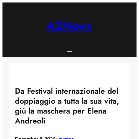
Skip
to
content
A2News
Da Festival internazionale del
doppiaggio a tutta la sua vita,
giù la maschera per Elena
Andreoli
December 9, 2024
master
•