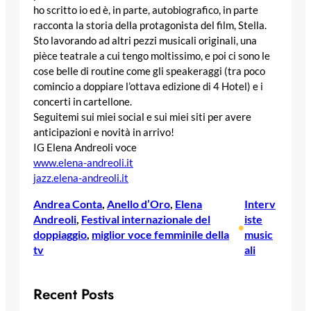
ho scritto io ed è, in parte, autobiografico, in parte
racconta la storia della protagonista del film, Stella.
Sto lavorando ad altri pezzi musicali originali, una
pièce teatrale a cui tengo moltissimo, e poi ci sono le
cose belle di routine come gli speakeraggi (tra poco
comincio a doppiare l’ottava edizione di 4 Hotel) e i
concerti in cartellone.
Seguitemi sui miei social e sui miei siti per avere
anticipazioni e novità in arrivo!
IG Elena Andreoli voce
www.elena-andreoli.it
jazz.elena-andreoli.it
Andrea Conta
, 
Anello d’Oro
, 
Elena
Interv
Andreoli
, 
Festival internazionale del
iste
•
doppiaggio
, 
miglior voce femminile della
music
tv
ali
Recent Posts